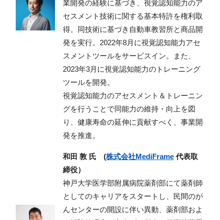
業開発の経験に基づき、視覚認知能力のア
セスメント技術に関する基本特許を権利取
得。同技術に基づき自動車教習所と商品開
発を実行。2022年8月に視覚認知能力アセ
スメントツールをサービスイン。また、
2023年3月に視覚認知能力のトレーニング
ツールを開発。
視覚認知能力のアセスメント＆トレーニン
グを行うことで同能力の維持・向上を図
り、健康寿命の延伸に貢献すべく、事業開
発を推進。
和田 敦 氏 (
株式会社MediFrame
代表取
締役）
神戸大学医学部附属病院薬剤部にて薬剤師
としてのキャリアをスタートし、民間のが
んセンターの開設に伴い異動、薬剤部およ