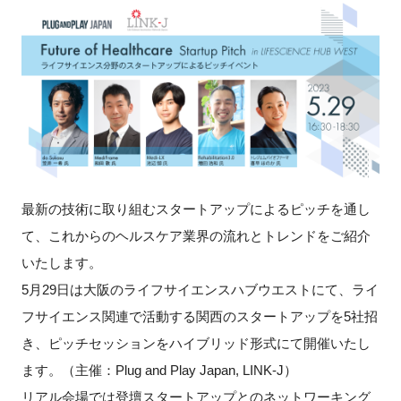
新規登録
イベント
プログラム
インタビュー・コラム
最新の技術に取り組むスタートアップによるピッチを通し
ニュース・掲示板
て、これからのヘルスケア業界の流れとトレンドをご紹介
いたします。
LINK-Jを知る
5月29日は大阪のライフサイエンスハブウエストにて、ライ
フサイエンス関連で活動する関西のスタートアップを5社招
特別会員
き、ピッチセッションをハイブリッド形式にて開催いたし
施設・アクセス
ます。（主催：Plug and Play Japan, LINK-J）
リアル会場では登壇スタートアップとのネットワーキング