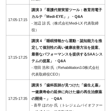
講演３「看護代替実習ツール：教育用電子
カルテ「Medi-EYE」」・Q&A
17:05-17:15
- 池辺 諒 氏（
株式会社Medi-LX 代表取締
役）
講演４「睡眠情報から運動・認知能力を推
定して個別性の高い健康改善方法を提案、
最善なパフォーマンスを提供するSAAシス
17:15-17:25
テムの提案」・Q&A
- 増田 浩和 氏（Rehabilitation3.0株式会社
代表取締役CEO）
講演５「歯科医師が見つけた「歯生え薬」
ー健康寿命の延伸に向けた歯の再生治療薬
17:25-17:35
の開発－」・Q&A
- 喜早 ほのか 氏（トレジェムバイオファー