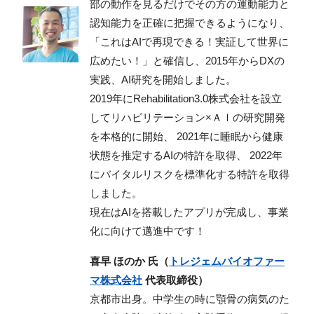
部の動作を見るだけでその方の運動能力と
認知能力を正確に把握できるようになり、
「これはAIで再現できる！実証して世界に
広めたい！」と確信し、2015年からDXの
実践、AI研究を開始しました。
2019年にRehabilitation3.0株式会社を設立
してリハビリテーション×ＡＩの研究開発
を本格的に開始、 2021年に睡眠から健康
状態を推定するAIの特許を取得、 2022年
にバイタルリスクを標準化する特許を取得
しました。
現在はAIを搭載したアプリが完成し、事業
化に向けて邁進中です！
喜早 ほのか 氏（
トレジェムバイオファー
マ株式会社
代表取締役）
京都市出身。中学生の時に顎骨の病気のた