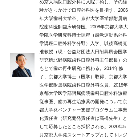
め京大病院口腔外科に入院手術し、その経
験がきっかけで口腔外科医を目指す。2006
年大阪歯科大学卒、京都大学医学部附属病
院歯科医師臨床研修医。2008年京都大学大
学院医学研究科博士課程（感覚運動系外科
学講座口腔外科学分野）入学、以後髙橋克
准教授（現：公益財団法人田附興風会医学
研究所北野病院歯科口腔外科主任部長）の
もとで歯の再生研究に携わる。2014年修
了、京都大学博士（医学）取得、京都大学
医学部附属病院歯科口腔外科医員。2018年
京都大学医学部附属病院歯科口腔外科診療
従事医、歯の再生治療薬の開発について京
都大学発ベンチャー支援プログラムに事業
化責任者（研究開発責任者は髙橋先生）と
して応募したところ採択される。2020年5
月京都大学発スタートアップとしてトレジ