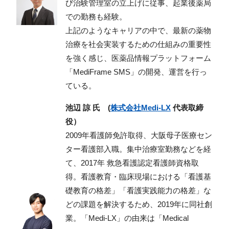
び治験管理室の立上げに従事、起業後薬局
での勤務も経験。
上記のようなキャリアの中で、最新の薬物
治療を社会実装するための仕組みの重要性
を強く感じ、医薬品情報プラットフォーム
「MediFrame SMS」の開発、運営を行っ
ている。
池辺 諒 氏 (
株式会社Medi-LX
代表取締
役）
2009年看護師免許取得、大阪母子医療セン
ター看護部入職。集中治療室勤務などを経
て、2017年 救急看護認定看護師資格取
得。看護教育・臨床現場における「看護基
礎教育の格差」「看護実践能力の格差」な
どの課題を解決するため、2019年に同社創
業。「Medi-LX」の由来は「Medical