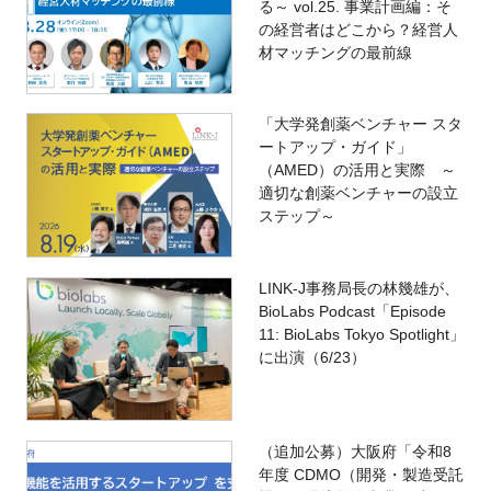
る～ vol.25. 事業計画編：そ
の経営者はどこから？経営人
材マッチングの最前線
「大学発創薬ベンチャー スタ
ートアップ・ガイド」
（AMED）の活用と実際 ～
適切な創薬ベンチャーの設立
ステップ～
LINK-J事務局長の林幾雄が、
BioLabs Podcast「Episode
11: BioLabs Tokyo Spotlight」
に出演（6/23）
（追加公募）大阪府「令和8
年度 CDMO（開発・製造受託