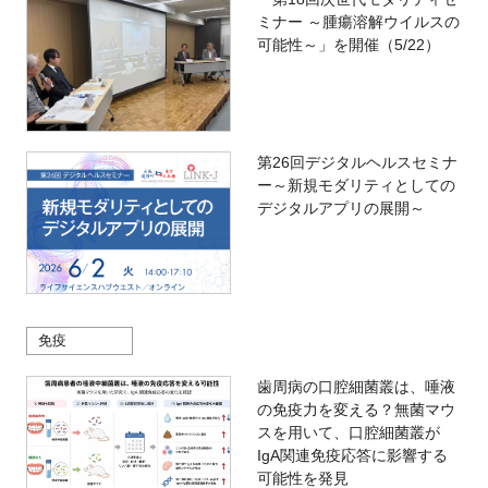
ミナー ～腫瘍溶解ウイルスの
可能性～」を開催（5/22）
第26回デジタルヘルスセミナ
ー～新規モダリティとしての
デジタルアプリの展開～
免疫
歯周病の口腔細菌叢は、唾液
の免疫力を変える？無菌マウ
スを用いて、口腔細菌叢が
IgA関連免疫応答に影響する
可能性を発見