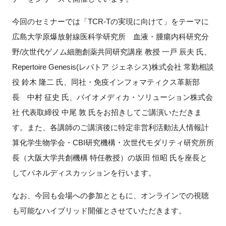
今回のセミナーでは「
TCR-T
の実現に向けて」をテーマに
広島大学原爆放射線医科学研究所 血液・腫瘍内科研究分
閉じる
野
/
次世代ゲノム細胞創薬共同研究講座 教授 一戸 辰夫 氏、
Repertoire Genesis(
レパトア ジェネシス
)
株式会社 常勤相談
役 鈴木 隆二 氏、同社・免疫インフォマティクス革新部
長 中村 征史 氏、バイオメディカ・ソリューション株式会
社 代表取締役 中尾 敦 氏をお招きしてご講演いただきま
す。また、各講師のご講演後に特定非営利活動法人情報計
算化学生物学会・
CBI
研究機構・次世代モダリティ研究所所
長（大阪大学共創機構 特任教授）の坂田 恒昭 氏を座長と
してパネルディスカッションを行います。
なお、今回も会場への参加とともに、オンラインでの視聴
も可能なハイブリッド開催とさせていただきます。