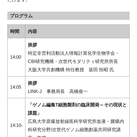
プログラム
時間
内容
挨拶
特定非営利活動法人情報計算化学生物学会・
14:00
CBI研究機構・次世代モダリティ研究所所長
大阪大学共創機構 特任教授 坂田 恒昭 氏
挨拶
14:05
LINK-J 事務局長 高橋俊一
「ゲノム編集
T
細胞製剤の臨床開発～その現状と
課題」
広島大学原爆放射線医科学研究所血液・腫瘍内
14:10-
科研究分野/次世代ゲノム細胞創薬共同研究講