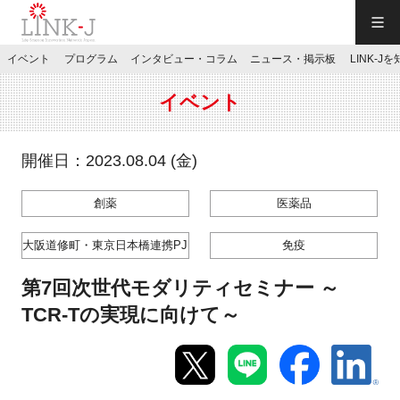
一般社団法人LINK-J／LINK-J
イベント
プログラム
インタビュー・コラム
ニュース・掲示板
LINK-J
JP
／
EN
イベント
開催日：2023.08.04 (金)
創薬
医薬品
特別会員専用メニュー
大阪道修町・東京日本橋連携PJ
免疫
施設ご予約
第7回次世代モダリティセミナー ～
TCR-Tの実現に向けて～
お問い合わせ
マイページ