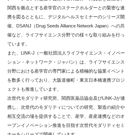
FAQ
関西を拠点とする産学官のステークホルダーとの緊密な連
携を図るとともに、デジタルヘルスセミナーのシリーズ開
イベントお知らせメール登録
催、
DSANJ
（
Drug Seeds Alliance Network Japan
）への共
催など、ライフサイエンス分野での様々な取り組みを行っ
ています。
また、
LINK-J
（一般社団法人ライフサイエンス・イノベー
ション・ネットワーク・ジャパン）は、ライフサイエンス
分野における産学官の専門家による積極的な協業イベント
を数多く行っており、大阪道修町・東京日本橋連携プロジ
ェクトも推進しています。
次世代モダリティ研究所、関西医薬品協会及び
LINK-J
が連
携し、次世代のモダリティについての研究、製造の紹介や
相互交流の場を提供することで、産学、産産連携などのオ
ープンイノベーション推進を目指す次世代モダリティセミ
ナーをシリーズで開催しています。