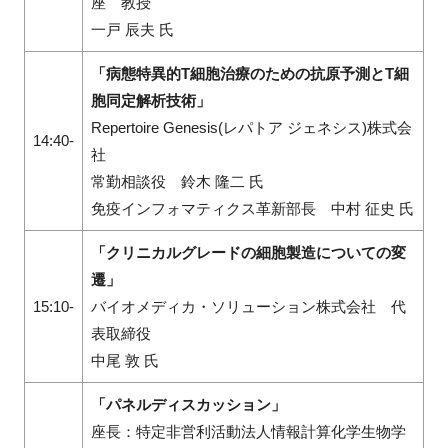
座 教授
一戸 辰夫 氏
「病態特異的
T
細胞治療のための抗原予測と
T
細
胞同定解析技術」
Repertoire Genesis(レパトア ジェネシス
)
株式会
14:40-
社
常勤相談役 鈴木 隆二 氏
免疫インフォマティクス革新部長 中村 征史 氏
「クリニカルグレードの細胞製造についての変
遷」
15:10-
バイオメディカ・ソリューション株式会社 代
表取締役
中尾 敦 氏
「パネルディスカッション」
座長：特定非営利活動法人情報計算化学生物学