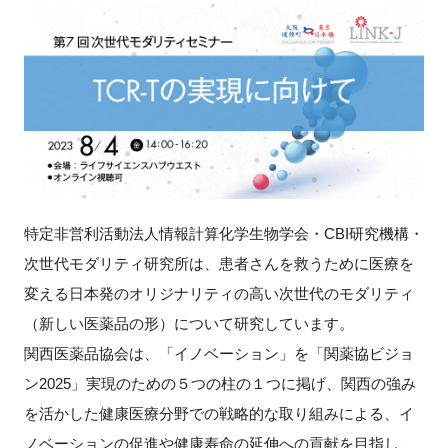
新規登録
イベント
プログラム
インタビュー・コラム
特定非営利活動法人情報計算化学生物学会・
CBI
研究機構・
ニュース・掲示板
次世代モダリティ研究所は、患者さんを救うために医療を
変える日本発のオリジナリティの高い次世代のモダリティ
LINK-Jを知る
（新しい医薬品の形）について研究しています。
関西医薬品協会は、「イノベーション」を「関薬協ビジョ
特別会員
ン
2025
」実現のための５つの柱の１つに掲げ、関西の強み
施設・アクセス
を活かした健康医療分野での戦略的な取り組みによる、イ
ノベーションの促進や健康寿命の延伸への貢献を目指し、