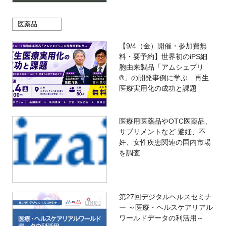
医薬品
【9/4（金）開催・参加費無
料・要予約】世界初のiPS細
胞由来製品「アムシェプリ
®」の開発事例に学ぶ 再生
医療実用化の成功と課題
医療用医薬品やOTC医薬品、
サプリメントなど 避妊、不
妊、女性疾患関連の国内市場
を調査
第27回デジタルヘルスセミナ
ー ～医療・ヘルスケアリアル
ワールドデータの利活用～