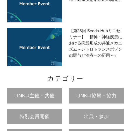
【第23回 Seeds-Hubミニセ
ミナー】「精神・神経疾患に
おける病態形成の共通メカニ
ズム～レトロトランスポゾン
の関与と治療への応用～」
カテゴリー
LINK-J主催・共催
LINK-J協賛・協力
特別会員開催
出展・参加