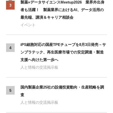
製薬×データサイエンスMeetup2026 業界外出身
3
者も活躍！ 製薬業界におけるAI、データ活用の
最先端、講演＆キャリア相談会
イベント
iPS細胞対応の国産TPEチューブを8月3日発売－サ
4
ンプラテック、再生医療市場での安定調達・製造
支援へ向けた第一歩へ
人と情報の交流掲示板
国内製薬企業25社の設備投資動向・生産戦略を調
5
査
人と情報の交流掲示板