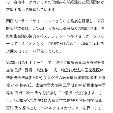
で、自治体・アカデミアの取組みを関経連など経済団体が
FAQ
支援する形で推進しています。
イベントお知らせメール登録
関西でのライフサイエンスのさらなる発展を目指し、関西
医薬品協会は、
LINK-J
、大阪商工会議所及び関西健康・医
療創生会議の協力を得て、デジタルヘルスセミナーをシリ
ーズで行うこととなり、
2019
年
9
月の第１回以降これまでに
19
回のセミナーを開催しました。
第
20
回目のセミナーとして、厚生労働省医薬局医療機器審
査管理課 課長 高江 慎一 氏、独立行政法人 医薬品医療
機器総合機構
(PMDA)
プログラム医療機器審査部 審査役補
佐 小池 和央 氏、崇城大学大学院 工学研究科 応用生命科学
専攻 石田 誠一 氏をお招きしてご講演いただきます。ま
た、各講師のご講演後に大阪大学共創機構 特任教授 坂田
恒昭 氏を座長としてパネルディスカッションを行います。