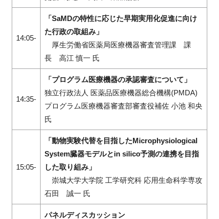
「SaMDの特性に応じた早期実用化促進に向け
た行政の取組み」
14:05-
厚生労働省医薬局医療機器審査管理課 課
長 高江 慎一 氏
「プログラム医療機器の承認審査について」
独立行政法人 医薬品医療機器総合機構(PMDA)
14:35-
プログラム医療機器審査部審査役補佐 小池 和央
氏
「動物実験代替を目指したMicrophysiological
System臓器モデルとin silico予測の連携を目指
15:05-
した取り組み」
崇城大学大学院 工学研究科 応用生命科学専攻
石田 誠一 氏
パネルディスカッション