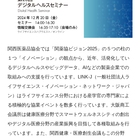
新規登録
イベント
プログラム
関西医薬品協会では「関薬協ビジョン
2025
」の５つの柱の
１つ「イノベーション」の観点から、近年、活発化してい
インタビュー・コラム
るデジタルヘルスやビッグデータ、
AI
などの製薬企業での
取組みへの支援を行っています。
LINK-J
（一般社団法人ラ
ニュース・掲示板
イフサイエンス・イノベーション・ネットワーク・ジャパ
LINK-Jを知る
ン）はライフサイエンス分野における産学官の専門家によ
る積極的な協業イベントを数多く行っています。大阪商工
特別会員
会議所は健康医療分野でスマートウェルネスシティの創出
やデジタル医療分野の産業振興を目指して各種取組みを行
施設・アクセス
っています。また、関西健康・医療創生会議もこの分野