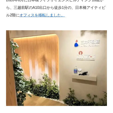
ら、三越前駅のA10出口から徒歩1分の、日本橋アイティビ
新規登録
ル2階に
オフィスを移転しました。
イベント
プログラム
インタビュー・コラム
ニュース・掲示板
LINK-Jを知る
特別会員
施設・アクセス