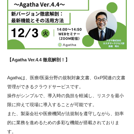
新規登録
イベント
プログラム
インタビュー・コラム
【Agatha Ver.4.4 徹底解剖！】
ニュース・掲示板
Agathaは、医療/医薬分野の規制対象文書、GxP関連の文書
管理ができるクラウドサービスです。
LINK-Jを知る
操作がシンプルで、導入時の負担を軽減し、リスクを最小
限に抑えて現場に導入することが可能です。
特別会員
また、製薬会社や医療機関が法規制を遵守しながら、効率
施設・アクセス
的に業務を進めるための多彩な機能が搭載されておりま
す。