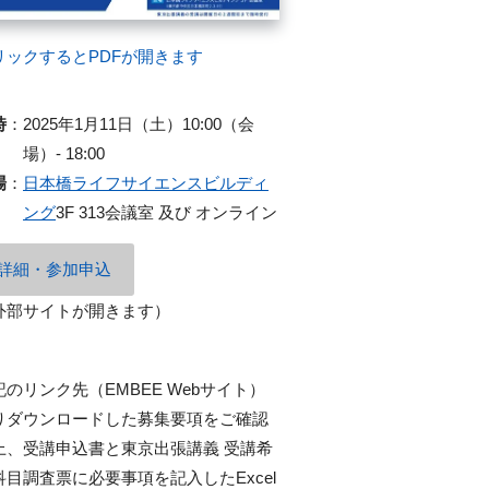
リックするとPDFが開きます
時
：
2025年1月11日（土）10:00（会
場）- 18:00
場
：
日本橋ライフサイエンスビルディ
ング
3F 313会議室 及び オンライン
詳細・参加申込
外部サイトが開きます）
記のリンク先（EMBEE Webサイト）
りダウンロードした募集要項をご確認
上、受講申込書と東京出張講義 受講希
科目調査票に必要事項を記入したExcel