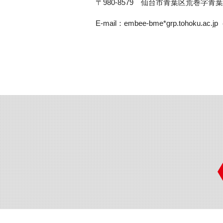
〒980-8579　仙台市青葉区荒巻字青葉
E-mail：embee-bme*grp.tohok