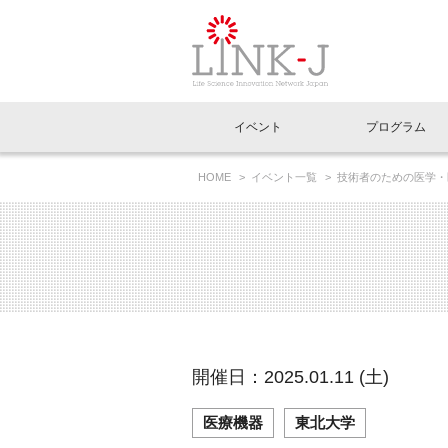
一般社団法人LI
イベント
プログラム
FAQ
イベントお知らせメール登録
HOME
イベント一覧
技術者のための医学・医工
込受付）
イベント一覧
インタビュー・コラム一覧
ニュース一覧
Out of Box相談室
理事長挨拶
特別会員一覧
ラウンジ・会議室
LINK-J主催・共催
スペシャルインタビュー
トピック
特別
プレ
国内外連携
専用メニューはこちら
アクセス
LINK-J協賛・協力
連載コラム
メディア情報
出展
海外
組織概要
過去イベント
事務局だより
アクセラレーション
マイ
イベ
開催日：2025.01.11 (土)
協賛・協力
施設
医療機器
東北大学