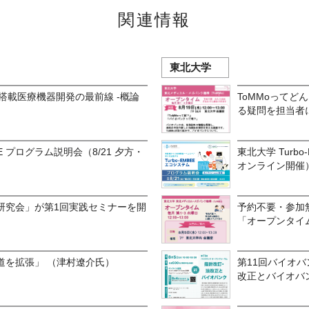
関連情報
東北大学
 搭載医療機器開発の最前線 -概論
ToMMoってど
る疑問を担当者
EE プログラム説明会（8/21 夕方・
東北大学 Turb
オンライン開催
研究会」が第1回実践セミナーを開
予約不要・参加無
「オープンタイ
道を拡張」 （津村遼介氏）
第11回バイオ
改正とバイオバ