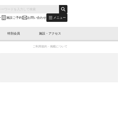
メニュー
ー
施設ご予約
お問い合わせ
特別会員
施設・アクセス
ご利用規約・掲載について
's "LINK-BioBAY TOKYO"？
s LINK-J WEST
申し込み
ご予約
(News Letter)
特別会員開催
ニュース・事業紹介
内容
橋コラム
出展・参加
イベント
B日本橋エリアについて