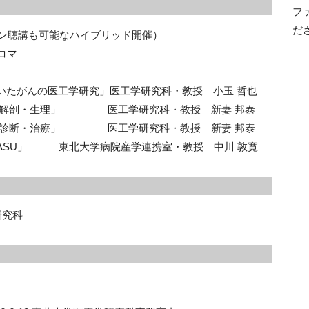
フ
だ
イン聴講も可能なハイブリッド開催）
4コマ
ウスを用いたがんの医工学研究」医工学研究科・教授 小玉 哲也
脳・神経系 解剖・生理」 医工学研究科・教授 新妻 邦泰
脳・神経系 診断・治療」 医工学研究科・教授 新妻 邦泰
学連携・ASU」 東北大学病院産学連携室・教授 中川 敦寛
研究科