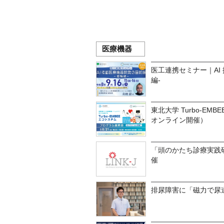
医療機器
医工連携セミナー｜AI
編-
東北大学 Turbo-EMB
オンライン開催）
「頭のかたち診療実践
催
排尿障害に「磁力で尿