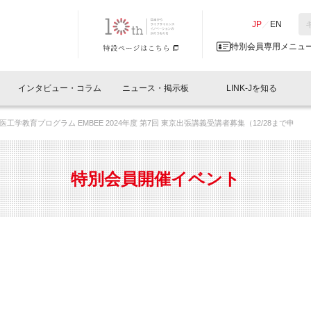
NK-J／LINK-J
JP
／
EN
特別会員専用メニュ
インタビュー・コラム
ニュース・掲示板
LINK-Jを知る
学教育プログラム EMBEE 2024年度 第7回 東京出張講義受講者募集（12/28まで申
イベントレポート一覧
人と情報の交流掲示板一覧
What's "UNIKORN"？
Why in Nihonbashi
特別会員について
オフィス・ラボ
What
What’
入会
施設
会員開催
スリリース
ベンチャーインタビュー
LINK-J主催・共催
会員プレスリリース
会報誌 
サポーター紹介
事業
特別会員開催イベント
閉じる
・参加
関連
サポーターコラム
LINK-J協賛・協力
募集
日本
パンフレット
GT
ページ
ント告知