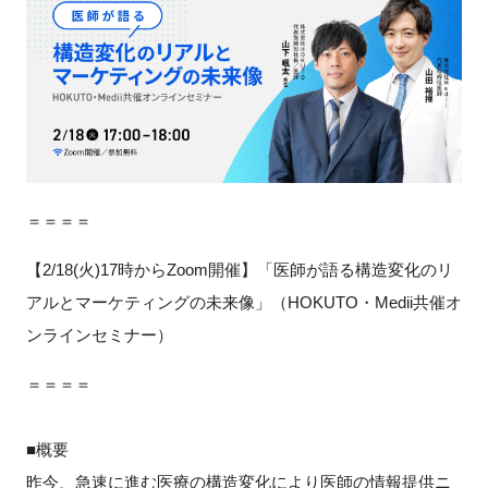
新規登録
イベント
プログラム
インタビュー・コラム
＝＝＝＝
【2/18(火)17時からZoom開催】「医師が語る構造変化のリ
ニュース・掲示板
アルとマーケティングの未来像」（HOKUTO・Medii共催オ
LINK-Jを知る
ンラインセミナー）
＝＝＝＝
特別会員
施設・アクセス
■概要
昨今、急速に進む医療の構造変化により医師の情報提供ニ