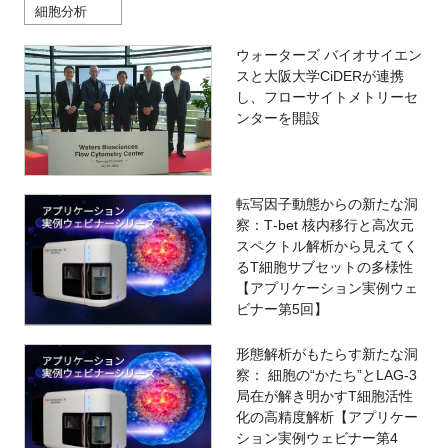
細胞分析
ウォーターズ バイオサイエン
スと大阪大学CiDERが連携
し、フローサイトメトリーセ
ンターを開設
転写因子動態からの新たな洞
察：T‑bet 核内移行と高次元
スペクトル解析から見えてく
るT細胞サブセットの多様性
【アプリケーション実例ウェ
ビナー第5回】
形態解析がもたらす新たな洞
察： 細胞の“かたち”とLAG-3
局在が解き明かすT細胞活性
化の高精度解析【アプリケー
ション実例ウェビナー第4