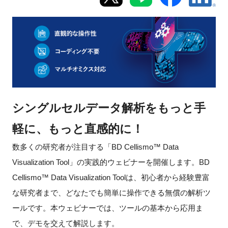
新規登録
イベント
プログラム
インタビュー・コラム
シングルセルデータ解析をもっと手
軽に、もっと直感的に！
ニュース・掲示板
数多くの研究者が注目する「BD Cellismo™ Data
LINK-Jを知る
Visualization Tool」の実践的ウェビナーを開催します。BD
Cellismo™ Data Visualization Toolは、初心者から経験豊富
特別会員
な研究者まで、どなたでも簡単に操作できる無償の解析ツ
施設・アクセス
ールです。本ウェビナーでは、ツールの基本から応用ま
で、デモを交えて解説します。