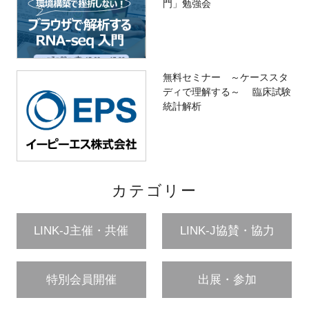
門」勉強会
無料セミナー ～ケーススタ
ディで理解する～ 臨床試験
統計解析
カテゴリー
LINK-J主催・共催
LINK-J協賛・協力
特別会員開催
出展・参加