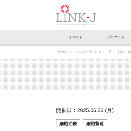
一般社団法人LI
イベント
プログラム
FAQ
イベントお知らせメール登録
HOME
イベント一覧
来て、見て、触る！無
イベント一覧
インタビュー・コラム一覧
ニュース一覧
Out of Box相談室
理事長挨拶
特別会員一覧
ラウンジ・会議室
LINK-J主催・共催
スペシャルインタビュー
トピック
特別
プレ
国内外連携
専用メニューはこちら
アクセス
LINK-J協賛・協力
連載コラム
メディア情報
出展
海外
組織概要
過去イベント
事務局だより
アクセラレーション
マイ
イベ
開催日：2025.06.23 (月)
協賛・協力
施設
細胞治療
細胞製造