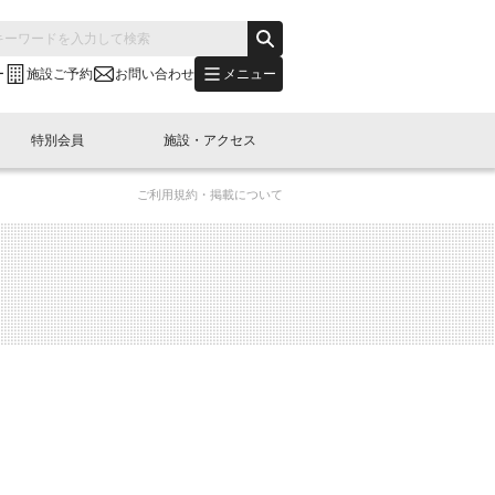
メニュー
ー
施設ご予約
お問い合わせ
特別会員
施設・アクセス
ご利用規約・掲載について
's "LINK-BioBAY TOKYO"？
s LINK-J WEST
申し込み
ご予約
(News Letter)
特別会員開催
ニュース・事業紹介
内容
橋コラム
出展・参加
イベント
B日本橋エリアについて