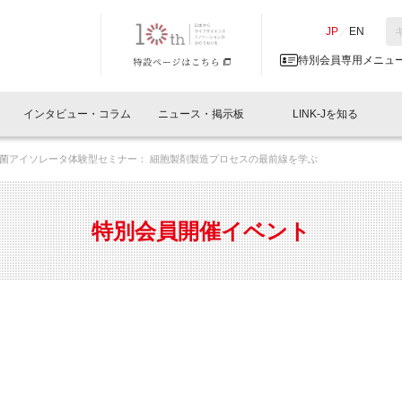
NK-J／LINK-J
JP
／
EN
特別会員専用メニュ
インタビュー・コラム
ニュース・掲示板
LINK-Jを知る
菌アイソレータ体験型セミナー： 細胞製剤製造プロセスの最前線を学ぶ
イベントレポート一覧
人と情報の交流掲示板一覧
What's "UNIKORN"？
Why in Nihonbashi
特別会員について
オフィス・ラボ
What
What’
入会
施設
会員開催
スリリース
ベンチャーインタビュー
LINK-J主催・共催
会員プレスリリース
会報誌 
サポーター紹介
事業
特別会員開催イベント
閉じる
・参加
関連
サポーターコラム
LINK-J協賛・協力
募集
日本
パンフレット
GT
ページ
ント告知