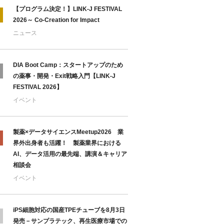
【プログラム決定！】LINK-J FESTIVAL
2026～ Co-Creation for Impact
ニュース
DIA Boot Camp：スタートアップのため
の薬事・開発・Exit戦略入門【LINK-J
FESTIVAL 2026】
イベント
製薬×データサイエンスMeetup2026 業
界外出身者も活躍！ 製薬業界における
AI、データ活用の最先端、講演＆キャリア
相談会
イベント
iPS細胞対応の国産TPEチューブを8月3日
発売－サンプラテック、再生医療市場での