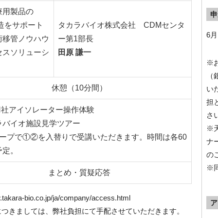
療用製品の
申
製造をサポート
タカラバイオ株式会社 CDMセンタ
6月
術移管ノウハウ
ー第1部長
セスソリューシ
田原 謙一
※
（
休憩（10分間）
い
担
AN社アイソレーター操作体験
さ
ラバイオ施設見学ツアー
※
ループで①②を入替りで受講いただきます。時間は各60
ナ
予定。
の
※
まとめ・質疑応答
-bio.co.jp/ja/company/access.html
ア
につきましては、弊社負担にて手配させていただきます。