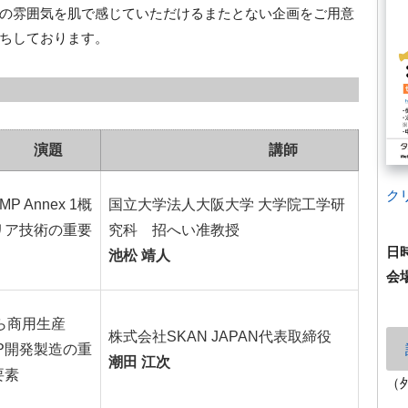
の雰囲気を肌で感じていただけるまたとない企画をご用意
ちしております。
演題
講師
ク
GMP Annex 1概
国立大学法人大阪大学 大学院工学研
リア技術の重要
究科 招へい准教授
日
池松
靖人
会
ら商用生産
株式会社SKAN JAPAN代表取締役
MP開発製造の重
潮田 江次
要素
（