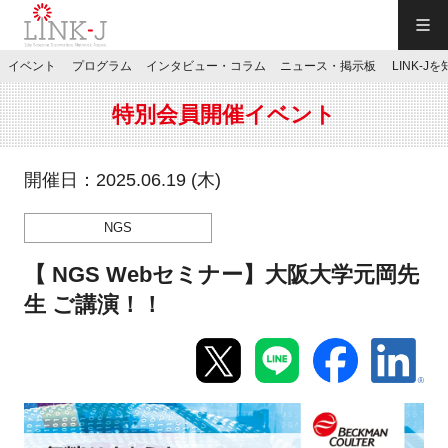
一般社団法人LINK-J／LINK-J
イベント
プログラム
インタビュー・コラム
ニュース・掲示板
LINK-J
JP
／
EN
特別会員開催イベント
開催日：2025.06.19 (木)
NGS
特別会員専用メニュー
【 NGS Webセミナー】大阪大学元岡先
施設ご予約
生 ご講演！！
お問い合わせ
マイページ