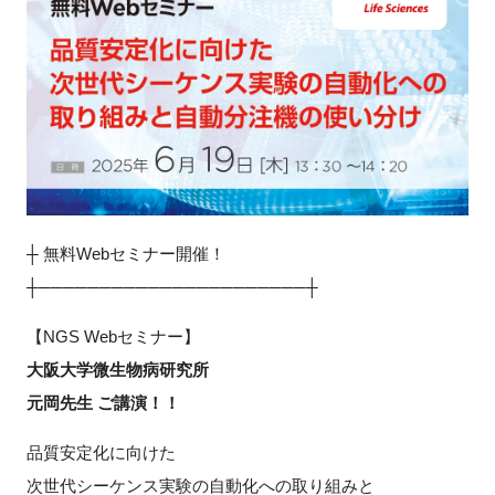
新規登録
イベント
プログラム
インタビュー・コラム
┼ 無料Webセミナー開催！
ニュース・掲示板
┼──────────────────────┼
LINK-Jを知る
【NGS Webセミナー】
大阪大学微生物病研究所
特別会員
元岡先生 ご講演！！
施設・アクセス
品質安定化に向けた
次世代シーケンス実験の自動化への取り組みと