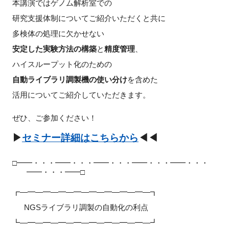
本講演ではゲノム解析室での
研究支援体制についてご紹介いただくと共に
多検体の処理に欠かせない
安定した実験方法の構築
と
精度管理
、
ハイスループット化のための
自動ライブラリ調製機の使い分け
を含めた
活用についてご紹介していただきます。
ぜひ、ご参加ください！
▶
セミナー詳細はこちらから
◀◀
□━━・・・━━・・・━━・・・━━・・・━━・・・
━━・・・━━□
┏―━―━―━―━―━―━―━―━―┓
NGSライブラリ調製の自動化の利点
┗―━―━―━―━―━―━―━―━―┛