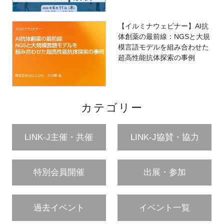
【イルミナウェビナー】AI抗
体創薬の最前線：NGSと大規
模言語モデルを組み合わせた
超高性能抗体探索の事例
カテゴリー
LINK-J主催・共催
LINK-J協賛・協力
特別会員開催
出展・参加
過去イベント
イベント一覧