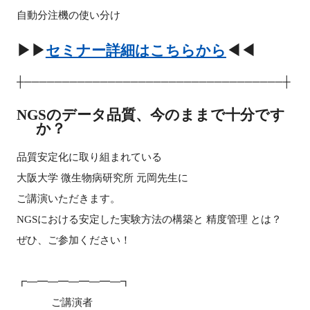
FAQ
自動分注機の使い分け
▶▶
セミナー詳細はこちらから
◀◀
イベントお知らせメール登録
┼──────────────────────────────────┼
NGSのデータ品質、今のままで十分です
か？
品質安定化に取り組まれている
大阪大学 微生物病研究所 元岡先生に
ご講演いただきます。
NGSにおける安定した実験方法の構築と 精度管理 とは？
ぜひ、ご参加ください！
┏―━―━―━―━―┓
ご講演者