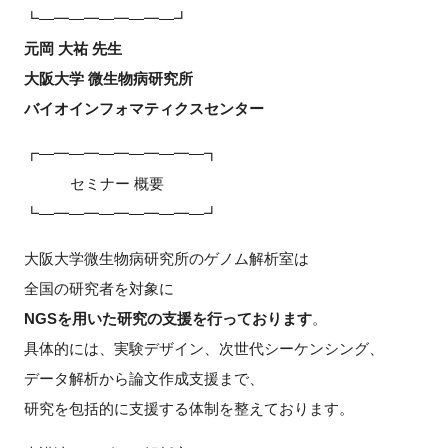
┗―━―━―━―━―┛
元岡 大祐 先生
大阪大学 微生物病研究所
閉じる
バイオインフォマティクスセンター
┏―━―━―━―━―━―┓
セミナー 概要
┗―━―━―━―━―━―┛
大阪大学微生物病研究所のゲノム解析室は
全国の研究者を対象に
NGSを用いた研究の支援を行っております
。
具体的には、実験デザイン、次世代シーケンシング、
データ解析から論文作成支援まで、
研究を包括的に支援する体制を整えております。