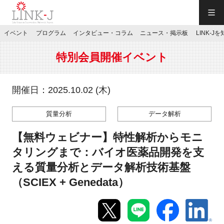
一般社団法人LINK-J／LINK-J
イベント
プログラム
インタビュー・コラム
ニュース・掲示板
LINK-J
JP
／
EN
特別会員開催イベント
開催日：2025.10.02 (木)
質量分析
データ解析
特別会員専用メニュー
【無料ウェビナー】特性解析からモニ
施設ご予約
タリングまで：バイオ医薬品開発を支
える質量分析とデータ解析技術基盤
お問い合わせ
（SCIEX + Genedata）
マイページ