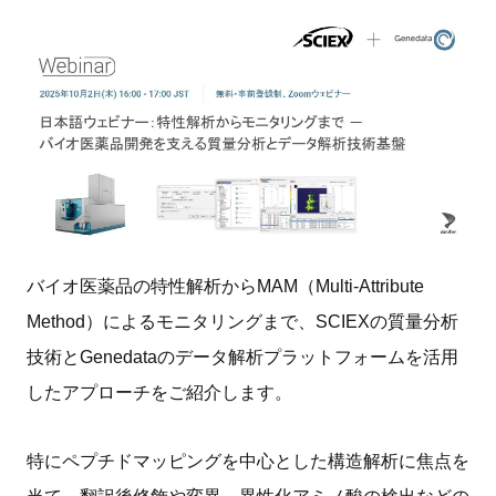
新規登録
イベント
プログラム
インタビュー・コラム
ニュース・掲示板
バイオ医薬品の特性解析からMAM（Multi-Attribute
Method）によるモニタリングまで、SCIEXの質量分析
LINK-Jを知る
技術とGenedataのデータ解析プラットフォームを活用
したアプローチをご紹介します。
特別会員
施設・アクセス
特にペプチドマッピングを中心とした構造解析に焦点を