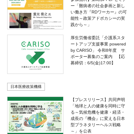
ー「難病者の社会参画と新し
い働き方『RDワーカー』の可
能性～政策アドボカシーの実
践から～」
厚生労働省委託「介護系スタ
ートアップ支援事業 powered
by CARISO」 令和8年度 サ
ポーター募集のご案内 【応
募締切：6/5(金)17:00】
日本医療政策機構
【プレスリリース】共同声明
「地球と人の健康を同時に守
る～気候危機を健康・経済・
成長の『機会』に変える日本
型プラネタリーヘルス戦略
～」を公表