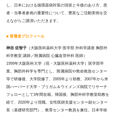
FAQ
し、日本における循環器病対策の現状と今後のあり方、患
者・当事者参画の重要性について、豊富なご活動実例を交
イベントお知らせメール登録
えながらご講演いただきます。
■
登壇者プロフィール
神吉 佐智子
（大阪医科薬科大学 医学部 外科学講座 胸部外
科学教室 講師／附属病院 心臓血管外科 医師）
1999年大阪医科大学（現・大阪医科薬科大学）医学部卒
業。胸部外科学を専門とし、附属病院や救命救急センター
等で研修後、大学院修了。2005年より助教、2007年から米
国ハーバード大学・ブリガム＆ウイメンズ病院でリサーチ
フェローとして3年間在籍。帰国後、胸部外科学教室助教を
経て、2020年より現職。女性医師支援センター副センター
長（基礎研究部門）、教育センター教員を兼任。日本学術