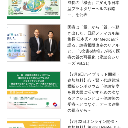
成長の『機会』に変える日本
型プラネタリーヘルス戦略
～」を公表
医療は「量」から「質」へ動
き出した。日経メディカル編
集長 江本氏×TXP Medicalが
語る、診療報酬改定のリアル
と、「3文書6情報」が拓く医
療の質の可視化（座談会シリ
ーズ Vol.21）
【7月6日ハイブリッド開催・
参加無料】心・腎・代謝領域
横断シンポジウム「健診制度
を最大限に活かすための次な
るアクションとは－健診後の
受療へとつなぐ、データ連携
の視点から－」
【7月22日オンライン開催・
参加無料】第3回J-PEPセミナ