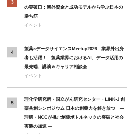
3
の突破口：海外資金と成功モデルから学ぶ日本の
勝ち筋
イベント
製薬×データサイエンスMeetup2026 業界外出身
4
者も活躍！ 製薬業界におけるAI、データ活用の
最先端、講演＆キャリア相談会
イベント
理化学研究所・国立がん研究センター・LINK-J 創
5
薬共創シンポジウム 日本の創薬力を解き放つ ―
理研・NCCが挑む創薬ボトルネックの突破と社会
実装の加速 ―