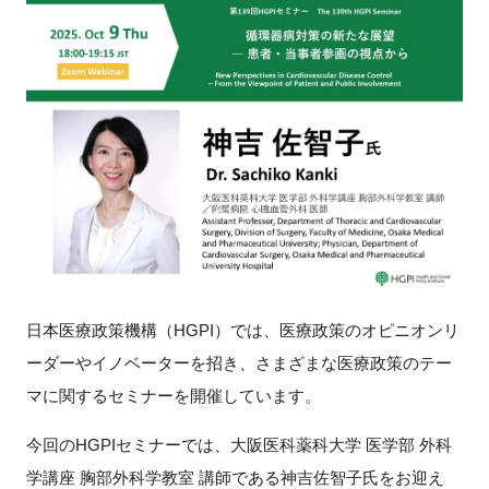
新規登録
イベント
プログラム
インタビュー・コラム
ニュース・掲示板
LINK-Jを知る
日本医療政策機構（HGPI）では、医療政策のオピニオンリ
ーダーやイノベーターを招き、さまざまな医療政策のテー
特別会員
マに関するセミナーを開催しています。
今回のHGPIセミナーでは、大阪医科薬科大学 医学部 外科
施設・アクセス
学講座 胸部外科学教室 講師である神吉佐智子氏をお迎え