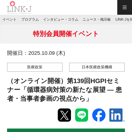
一般社団法人LINK-J／LINK-J
イベント
プログラム
インタビュー・コラム
ニュース・掲示板
LINK-J
JP
／
EN
特別会員開催イベント
開催日：2025.10.09 (木)
医療政策
日本医療政策機構
特別会員専用メニュー
（オンライン開催）第139回HGPIセミ
施設ご予約
ナー「循環器病対策の新たな展望 ― 患
者・当事者参画の視点から」
お問い合わせ
マイページ