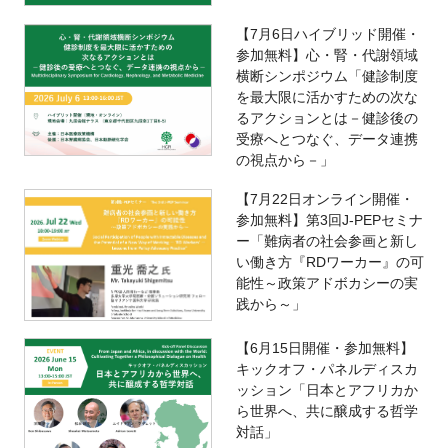
【7月6日ハイブリッド開催・
参加無料】心・腎・代謝領域
横断シンポジウム「健診制度
を最大限に活かすための次な
るアクションとは－健診後の
受療へとつなぐ、データ連携
の視点から－」
【7月22日オンライン開催・
参加無料】第3回J-PEPセミナ
ー「難病者の社会参画と新し
い働き方『RDワーカー』の可
能性～政策アドボカシーの実
践から～」
【6月15日開催・参加無料】
キックオフ・パネルディスカ
ッション「日本とアフリカか
ら世界へ、共に醸成する哲学
対話」