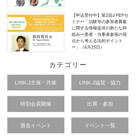
【申込受付中】第2回J-PEPセ
ミナー「治験等の参加者募集
に関する情報提供の新たな枠
組みー患者・当事者参画の視
点から考える法的ポイント
ー」（6月15日）
カテゴリー
LINK-J主催・共催
LINK-J協賛・協力
特別会員開催
出展・参加
過去イベント
イベント一覧