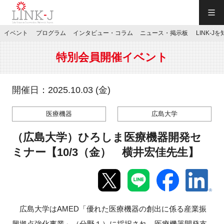
一般社団法人LINK-J／LINK-J
イベント
プログラム
インタビュー・コラム
ニュース・掲示板
LINK-J
JP
／
EN
特別会員開催イベント
開催日：2025.10.03 (金)
医療機器
広島大学
特別会員専用メニュー
（広島大学）ひろしま医療機器開発セ
施設ご予約
ミナー【10/3（金） 横井宏佳先生】
お問い合わせ
広島大学はAMED「優れた医療機器の創出に係る産業振
マイページ
興拠点強化事業」（分野１）に採択され、医療機器開発支