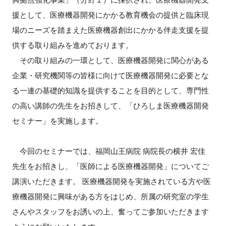
援として、医療機器開発にかかる教育機会の提供と臨床現
新規登録
場のニーズを踏まえた医療機器創出にかかる伴走支援を提
供する取り組みを進めております。
イベント
その取り組みの一環として、医療機器開発に関心がある
プログラム
企業・研究機関等の皆様に向けて医療機器開発に必要とな
る一連の基礎的知識を提供することを目的として、専門性
インタビュー・コラム
の高い講師の先生をお招きして、「ひろしま医療機器開発
セミナー」を実施します。
ニュース・掲示板
今回のセミナーでは、福岡山王病院 病院長の横井 宏佳
LINK-Jを知る
先生をお招きし、「医師による医療機器開発」についてご
特別会員
講演いただきます。 医療機器開発を実施されている方や医
療機器開発に興味がある方をはじめ、所属の研究室の学生
施設・アクセス
さんやスタッフをお誘いの上、奮ってご参加いただきます