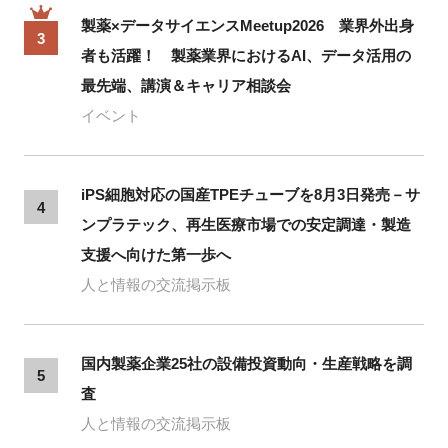
製薬×データサイエンスMeetup2026 業界外出身
3
者も活躍！ 製薬業界におけるAI、データ活用の
最先端、講演＆キャリア相談会
イベント
iPS細胞対応の国産TPEチューブを8月3日発売－サ
4
ンプラテック、再生医療市場での安定調達・製造
支援へ向けた第一歩へ
人と情報の交流掲示板
国内製薬企業25社の設備投資動向・生産戦略を調
5
査
人と情報の交流掲示板