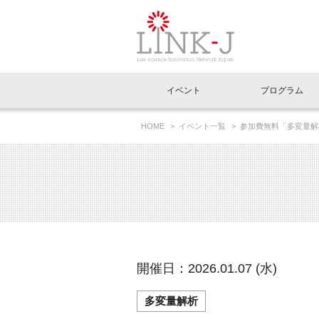
一般社団法人LI
イベント
プログラム
FAQ
イベントお知らせメール登録
HOME
イベント一覧
参加費無料「多変量解析
イベント一覧
インタビュー・コラム一覧
ニュース一覧
Out of Box相談室
理事長挨拶
特別会員一覧
ラウンジ・会議室
LINK-J主催・共催
スペシャルインタビュー
トピック
特別
プレ
国内外連携
専用メニューはこちら
アクセス
LINK-J協賛・協力
連載コラム
メディア情報
出展
海外
組織概要
過去イベント
事務局だより
アクセラレーション
マイ
イベ
開催日：2026.01.07 (水)
協賛・協力
施設
多変量解析