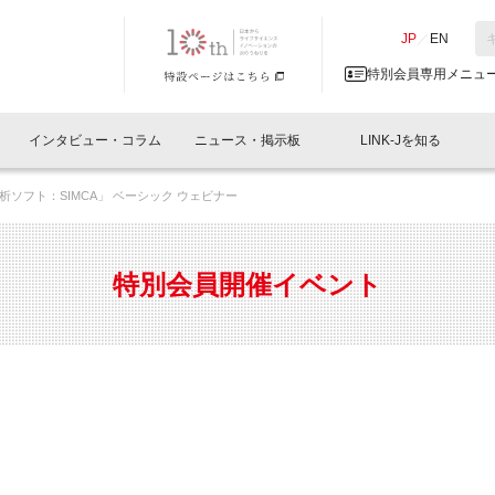
NK-J／LINK-J
JP
／
EN
特別会員専用メニュ
インタビュー・コラム
ニュース・掲示板
LINK-Jを知る
ソフト：SIMCA」 ベーシック ウェビナー
イベントレポート一覧
人と情報の交流掲示板一覧
What's "UNIKORN"？
Why in Nihonbashi
特別会員について
オフィス・ラボ
What
What’
入会
施設
会員開催
スリリース
ベンチャーインタビュー
LINK-J主催・共催
会員プレスリリース
会報誌 
サポーター紹介
事業
特別会員開催イベント
閉じる
・参加
関連
サポーターコラム
LINK-J協賛・協力
募集
日本
パンフレット
GT
ページ
ント告知