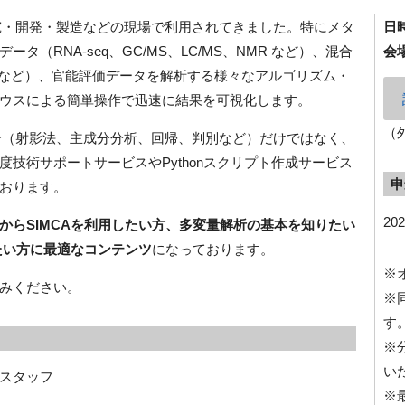
究・開発・製造などの現場で利用されてきました。特にメタ
日
（RNA-seq、GC/MS、LC/MS、NMR など）、混合
会
IR など）、官能評価データを解析する様々なアルゴリズム・
ウスによる簡単操作で迅速に結果を可視化します。
（
介（射影法、主成分分析、回帰、判別など）だけではなく、
技術サポートサービスやPythonスクリプト作成サービス
申
おります。
20
からSIMCAを利用したい方、多変量解析の基本を知りたい
たい方に最適なコンテンツ
になっております。
※
みください。
※
す
※
い
スタッフ
※