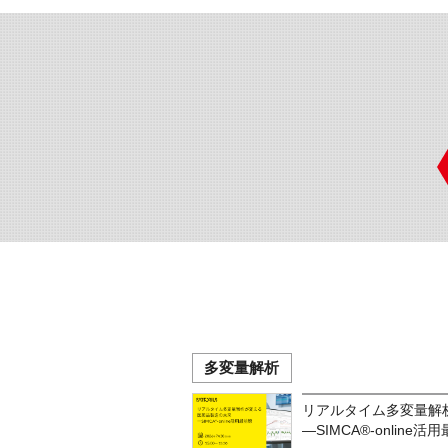
多変量解析
リアルタイム多変量解
―SIMCA®-online活