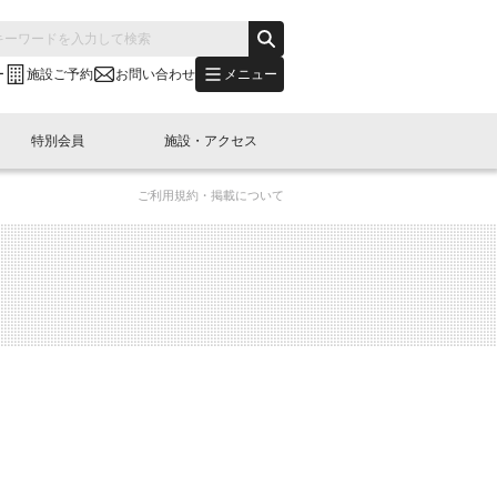
メニュー
ー
施設ご予約
お問い合わせ
特別会員
施設・アクセス
ご利用規約・掲載について
's "LINK-BioBAY TOKYO"？
s LINK-J WEST
申し込み
ご予約
(News Letter)
特別会員開催
ニュース・事業紹介
内容
橋コラム
出展・参加
イベント
B日本橋エリアについて