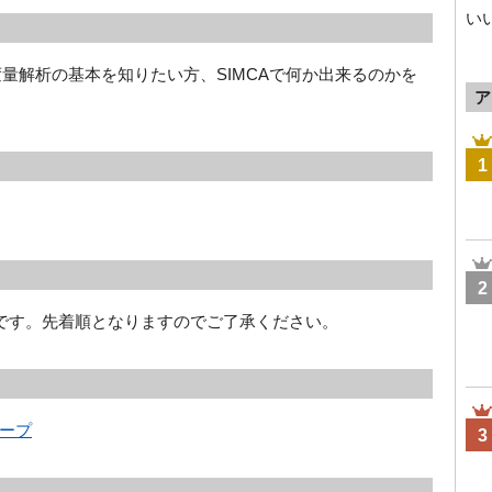
い
変量解析の基本を知りたい方、SIMCAで何か出来るのかを
ア
1
2
要です。先着順となりますのでご了承ください。
ープ
3