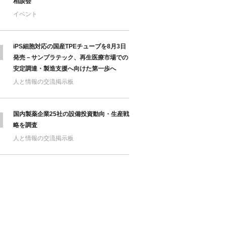
相談会
イベント
iPS細胞対応の国産TPEチューブを8月3日
発売－サンプラテック、再生医療市場での
安定調達・製造支援へ向けた第一歩へ
人と情報の交流掲示板
国内製薬企業25社の設備投資動向・生産戦
略を調査
人と情報の交流掲示板