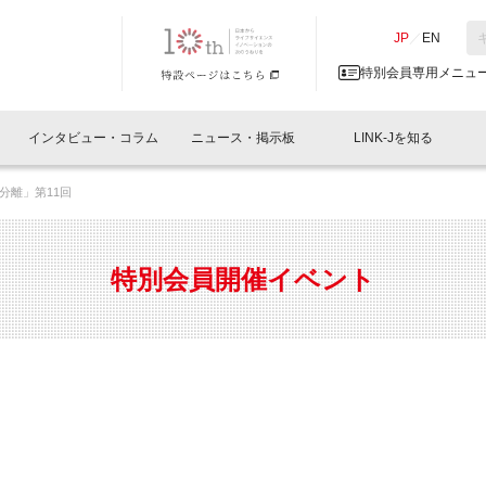
NK-J／LINK-J
JP
／
EN
特別会員専用メニュ
インタビュー・コラム
ニュース・掲示板
LINK-Jを知る
分離」第11回
イベントレポート一覧
人と情報の交流掲示板一覧
What's "UNIKORN"？
Why in Nihonbashi
特別会員について
オフィス・ラボ
What
What’
入会
施設
会員開催
スリリース
ベンチャーインタビュー
LINK-J主催・共催
会員プレスリリース
会報誌 
サポーター紹介
事業
特別会員開催イベント
閉じる
・参加
関連
サポーターコラム
LINK-J協賛・協力
募集
日本
パンフレット
GT
ページ
ント告知