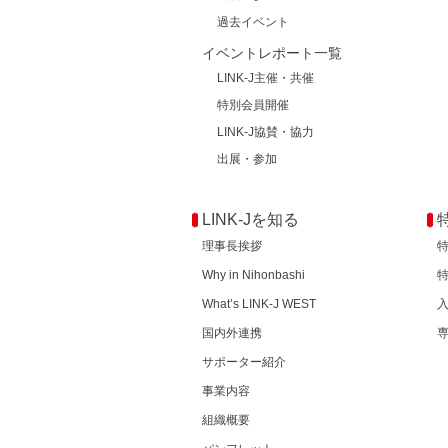
過去イベント
イベントレポート一覧
LINK-J主催・共催
特別会員開催
LINK-J協賛・協力
出展・参加
LINK-Jを知る
理事長挨拶
Why in Nihonbashi
What’s LINK-J WEST
国内外連携
サポーター紹介
事業内容
組織概要