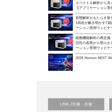
スペクトル解析から見
【アプリケーション実
形態解析がもたらす新た
3局在が解き明かすT
ーション実例ウェビナ
細胞機能解析の再定義
活性の差異から明らか
ーション実例ウェビナ
2026 Horizon NEXT W
LINK-J主催・共催