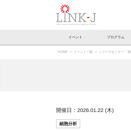
一般社団法人LI
イベント
プログラム
FAQ
イベントお知らせメール登録
HOME
イベント一覧
シリーズセミナー「相
イベント一覧
インタビュー・コラム一覧
ニュース一覧
Out of Box相談室
理事長挨拶
特別会員一覧
ラウンジ・会議室
LINK-J主催・共催
スペシャルインタビュー
トピック
特別
プレ
国内外連携
専用メニューはこちら
アクセス
LINK-J協賛・協力
連載コラム
メディア情報
出展
海外
組織概要
過去イベント
事務局だより
アクセラレーション
マイ
イベ
開催日：2026.01.22 (木)
協賛・協力
施設
細胞分析