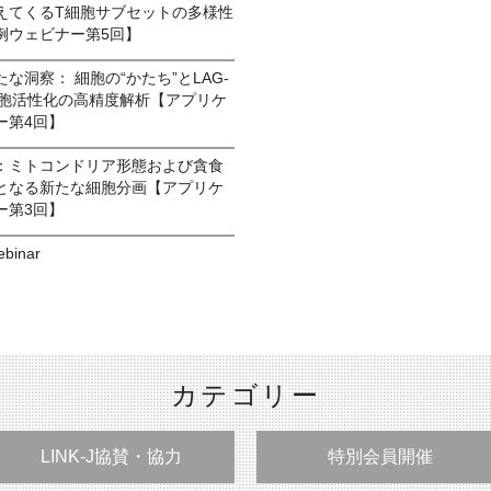
えてくるT細胞サブセットの多様性
例ウェビナー第5回】
な洞察： 細胞の“かたち”とLAG-
細胞活性化の高精度解析【アプリケ
ー第4回】
：ミトコンドリア形態および貪食
となる新たな細胞分画【アプリケ
ー第3回】
ebinar
カテゴリー
LINK-J協賛・協力
特別会員開催