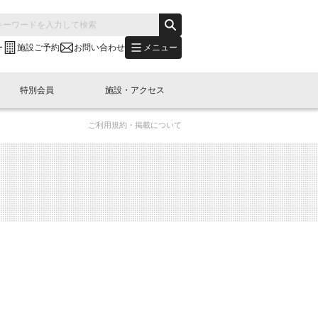
メニュー
ー
施設ご予約
お問い合わせ
特別会員
施設・アクセス
ご利用規約・掲載について
's "LINK-BioBAY TOKYO"？
s LINK-J WEST
申し込み
ご予約
(News Letter)
特別会員開催
ニュース・事業紹介
内容
橋コラム
出展・参加
イベント
B日本橋エリアについて