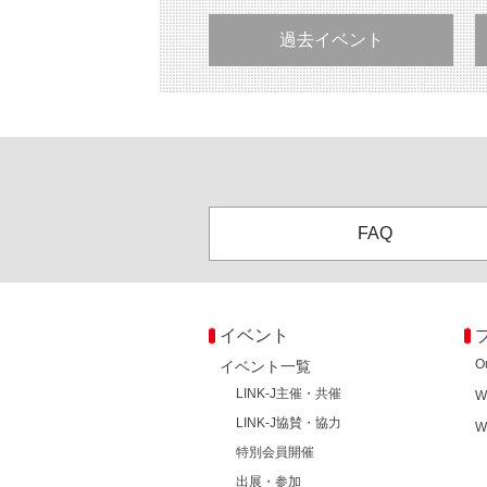
過去イベント
FAQ
イベント
O
イベント一覧
LINK-J主催・共催
W
LINK-J協賛・協力
W
特別会員開催
出展・参加