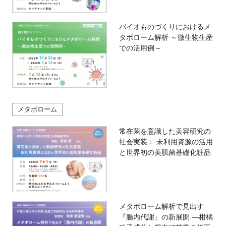
バイオものづくりにおけるメ
タボローム解析 ～微生物生産
での活用例～
メタボローム
常在菌を意識した美容研究の
社会実装： 未利用資源の活用
と世界初の美肌菌基礎化粧品
メタボローム解析で見出す
『腸内代謝』の新展開 —柑橘