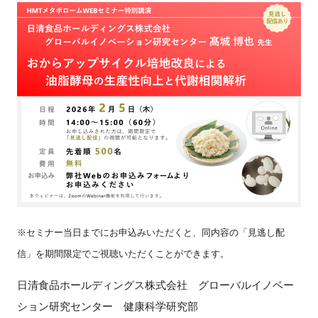
新規登録
イベント
プログラム
インタビュー・コラム
ニュース・掲示板
LINK-Jを知る
※セミナー当日までにお申込みいただくと、同内容の「見逃し配
特別会員
信」を期間限定でご視聴いただくことができます。
日清食品ホールディングス株式会社 グローバルイノベー
施設・アクセス
ション研究センター 健康科学研究部