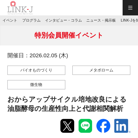
一般社団法人LINK-J／LINK-J
イベント
プログラム
インタビュー・コラム
ニュース・掲示板
LINK-J
JP
／
EN
特別会員開催イベント
開催日：2026.02.05 (木)
バイオものづくり
メタボローム
特別会員専用メニュー
微生物
施設ご予約
おからアップサイクル培地改良による
油脂酵母の生産性向上と代謝相関解析
お問い合わせ
マイページ