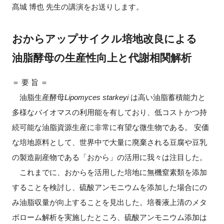
髙城 博也 先生の講演をお送りします。
FAQ
おからアップサイクル培地改良による
イベントお知らせメール登録
油脂酵母の生産性向上と代謝相関解析
＝ 要 旨 ＝
油脂生産酵母
Lipomyces starkeyi
は高い油脂蓄積能力と
多様なバイオマスの利用能を有しており、低コストかつ持
続可能な油脂資源生産に非常に有望な微生物である。 安価
な培地原料として、世界中で大量に廃棄される豆腐や豆乳
の製造副産物である「おから」の活用に我々は注目した。
これまでに、おからを活用した培地に無機窒素類を添加
することを検討し、硫酸アンモニウムを添加した場合にの
み油脂収量が向上することを見出した。培養液上清のメタ
ボローム解析を実施したところ、硫酸アンモニウム添加は