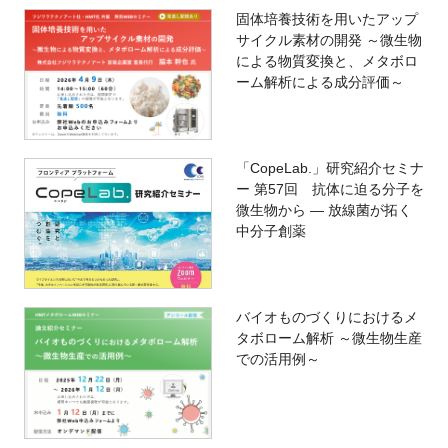
固体培養技術を用いたアップ
サイクル素材の開発 ～微生物
による物質変換と、メタボロ
ーム解析による成分評価～
「CopeLab.」研究紹介セミナ
ー 第57回 抗体に迫る分子を
微生物から ― 放線菌が拓く
中分子創薬
バイオものづくりにおけるメ
タボローム解析 ～微生物生産
での活用例～