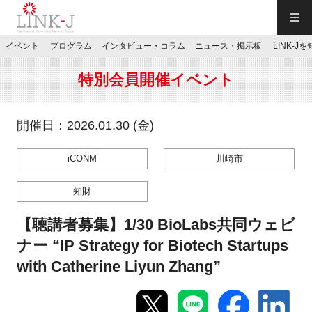
一般社団法人LINK-J／LINK-J
イベント
プログラム
インタビュー・コラム
ニュース・掲示板
LINK-J
JP
／
EN
特別会員開催イベント
開催日：2026.01.30 (金)
iCONM
川崎市
特別会員専用メニュー
知財
施設ご予約
【聴講者募集】1/30 BioLabs共同ウェビ
ナー “IP Strategy for Biotech Startups
お問い合わせ
with Catherine Liyun Zhang”
マイページ