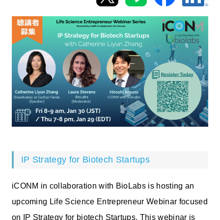
新規登録
イベント
プログラム
インタビュー・コラム
ニュース・掲示板
LINK-Jを知る
IP Strategy for Biotech Startups
特別会員
iCONM in collaboration with BioLabs is hosting an
施設・アクセス
upcoming Life Science Entrepreneur Webinar focused
on IP Strategy for biotech Startups. This webinar is