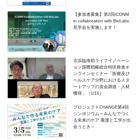
【参加者募集】第2回iCONM
in collaboration with BioLabs
見学会を実施します！
京浜臨海部ライフイノベーシ
ョン国際戦略総合特区推進オ
ンラインセミナー「医療及び
ヘルスケア分野におけるスタ
ートアップの資金調達・人材
獲得」（1/15）
プロジェクトCHANGE第4回
シンポジウム～みんなでつく
る未来のケア:看護と工学が出
会うとき～