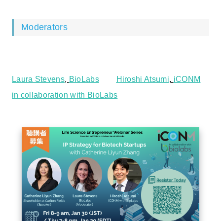
Moderators
Laura Stevens
,
BioLabs
Hiroshi Atsumi
,
iCONM
in collaboration with BioLabs