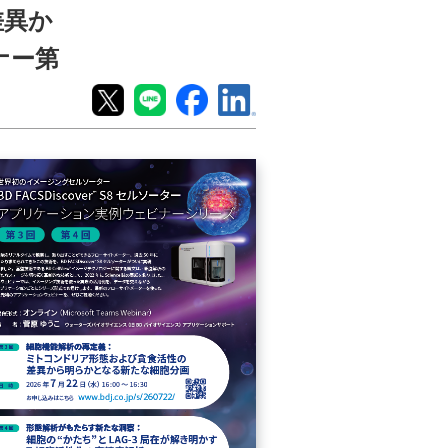
差異か
ナー第