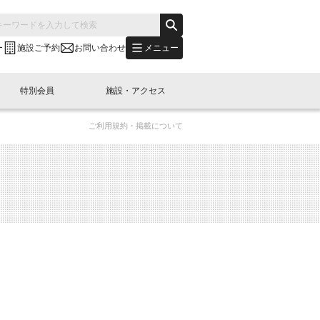
メニュー
ー
施設ご予約
お問い合わせ
特別会員
施設・アクセス
ご利用規約・掲載について
's "LINK-BioBAY TOKYO"？
s LINK-J WEST
申し込み
ご予約
(News Letter)
特別会員開催
ニュース・事業紹介
内容
橋コラム
出展・参加
イベント
B日本橋エリアについて