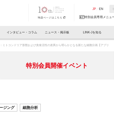
NK-J／LINK-J
JP
／
EN
特別会員専用メニュ
インタビュー・コラム
ニュース・掲示板
LINK-Jを知る
：ミトコンドリア形態および貪食活性の差異から明らかとなる新たな細胞分画【アプリ
イベントレポート一覧
人と情報の交流掲示板一覧
What's "UNIKORN"？
Why in Nihonbashi
特別会員について
オフィス・ラボ
What
What’
入会
施設
会員開催
スリリース
ベンチャーインタビュー
LINK-J主催・共催
会員プレスリリース
会報誌 
サポーター紹介
事業
特別会員開催イベント
閉じる
・参加
関連
サポーターコラム
LINK-J協賛・協力
募集
日本
パンフレット
GT
ページ
ント告知
ージング
細胞分析