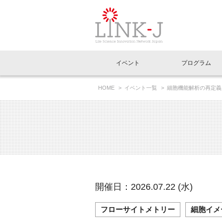
一般社団法人LI
イベント
プログラム
FAQ
イベントお知らせメール登録
HOME
イベント一覧
細胞機能解析の再定義
ケーション実例ウェビナー第3回】
イベント一覧
インタビュー・コラム一覧
ニュース一覧
Out of Box相談室
理事長挨拶
特別会員一覧
ラウンジ・会議室
LINK-J主催・共催
スペシャルインタビュー
トピック
特別
プレ
国内外連携
専用メニューはこちら
アクセス
LINK-J協賛・協力
連載コラム
メディア情報
出展
海外
組織概要
過去イベント
事務局だより
アクセラレーション
マイ
イベ
開催日：2026.07.22 (水)
協賛・協力
施設
フローサイトメトリー
細胞イメ