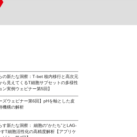
の新たな洞察：T‑bet 核内移行と高次元
から見えてくるT細胞サブセットの多様性
ョン実例ウェビナー第5回】
ーズウェビナー第6回】pHを軸とした皮
持機構の解析
す新たな洞察： 細胞の“かたち”とLAG-
かすT細胞活性化の高精度解析【アプリケ