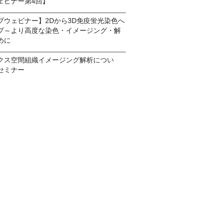
ェビナー第4回】
イブウェビナー】2Dから3D免疫蛍光染色へ
プ～より高度な染色・イメージング・解
めに
クス空間組織イメージング解析につい
セミナー