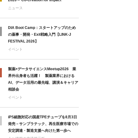
2026～ Co-Creation for Impact
ニュース
DIA Boot Camp：スタートアップのため
の薬事・開発・Exit戦略入門【LINK-J
FESTIVAL 2026】
イベント
製薬×データサイエンスMeetup2026 業
界外出身者も活躍！ 製薬業界における
AI、データ活用の最先端、講演＆キャリア
相談会
イベント
iPS細胞対応の国産TPEチューブを8月3日
発売－サンプラテック、再生医療市場での
安定調達・製造支援へ向けた第一歩へ