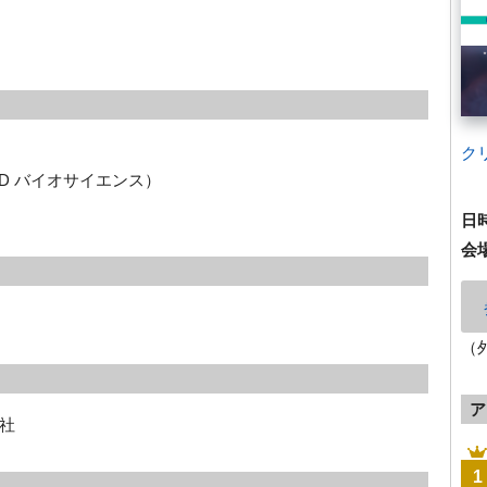
ク
D バイオサイエンス）
日
会
（
ア
社
1