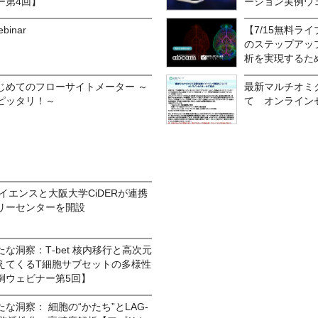
ー第4回】
ーション実例ウ
ebinar
【7/15無料ラ
のステップアッ
析を実現するた
じめてのフローサイトメーター ～
最新マルチオミ
ピッタリ！～
て オンライン
イエンスと大阪大学CiDERが連携
リーセンターを開設
な洞察：T‑bet 核内移行と高次元
えてくるT細胞サブセットの多様性
例ウェビナー第5回】
な洞察： 細胞の“かたち”とLAG-