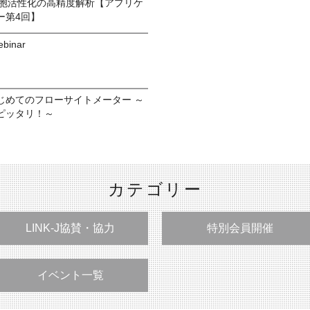
細胞活性化の高精度解析【アプリケ
ー第4回】
ebinar
じめてのフローサイトメーター ～
ピッタリ！～
カテゴリー
LINK-J協賛・協力
特別会員開催
イベント一覧