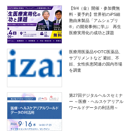
【9/4（金）開催・参加費無
料・要予約】世界初のiPS細
胞由来製品「アムシェプリ
®」の開発事例に学ぶ 再生
医療実用化の成功と課題
医療用医薬品やOTC医薬品、
サプリメントなど 避妊、不
妊、女性疾患関連の国内市場
を調査
第27回デジタルヘルスセミナ
ー ～医療・ヘルスケアリアル
ワールドデータの利活用～