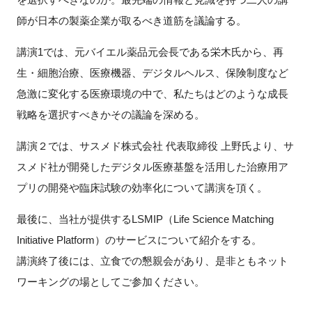
師が日本の製薬企業が取るべき道筋を議論する。
新規登録
講演1では、元バイエル薬品元会長である栄木氏から、再
イベント
生・細胞治療、医療機器、デジタルヘルス、保険制度など
急激に変化する医療環境の中で、私たちはどのような成長
プログラム
戦略を選択すべきかその議論を深める。
インタビュー・コラム
講演２では、サスメド株式会社 代表取締役 上野氏より、サ
スメド社が開発したデジタル医療基盤を活用した治療用ア
ニュース・掲示板
プリの開発や臨床試験の効率化について講演を頂く。
LINK-Jを知る
最後に、当社が提供するLSMIP（Life Science Matching
Initiative Platform）のサービスについて紹介をする。
特別会員
講演終了後には、立食での懇親会があり、是非ともネット
ワーキングの場としてご参加ください。
施設・アクセス