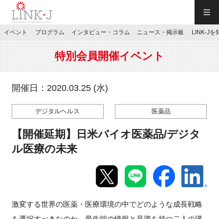
一般社団法人LINK-J／LINK-J
イベント
プログラム
インタビュー・コラム
ニュース・掲示板
LINK-J
JP
／
EN
特別会員開催イベント
開催日：2020.03.25 (水)
デジタルヘルス
医薬品
特別会員専用メニュー
【開催延期】日米バイオ医薬品/デジタ
施設ご予約
ル医療の未来
お問い合わせ
激変する世界の医薬・医療環境の中でどのような成長戦略
マイページ
を選択すべきなのか。最先端の情報と見識を持つ二人の講