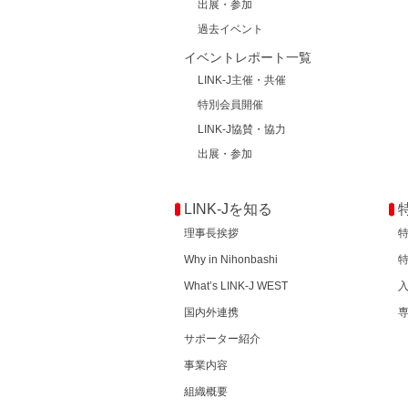
出展・参加
過去イベント
イベントレポート一覧
LINK-J主催・共催
特別会員開催
LINK-J協賛・協力
出展・参加
LINK-Jを知る
理事長挨拶
Why in Nihonbashi
What’s LINK-J WEST
国内外連携
サポーター紹介
事業内容
組織概要