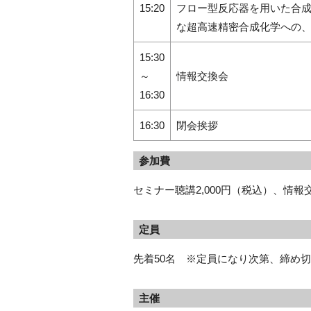
15:20
フロー型反応器を⽤いた合
な超⾼速精密合成化学への
15:30
～
情報交換会
16:30
16:30
閉会挨拶
参加費
セミナー聴講2,000円（税込）、情報交
定員
先着50名 ※定員になり次第、締め
主催