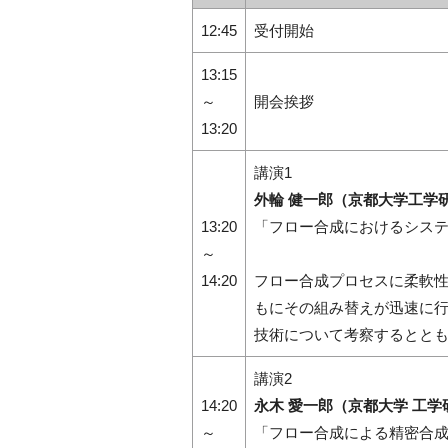
12:45
受付開始
13:15
～
開会挨拶
13:20
講演1
外輪 健一郎（京都⼤学工学
13:20
「フロー合成におけるシス
～
14:20
フロー合成プロセスに柔軟
もにその組み替えが迅速に
技術について考察するとと
講演2
14:20
永⽊ 愛⼀郎（京都⼤学 工学
～
「フロー合成による精密合