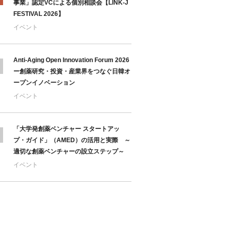
事業」認定VCによる個別相談会【LINK-J
FESTIVAL 2026】
イベント
Anti-Aging Open Innovation Forum 2026
ー創薬研究・投資・産業界をつなぐ日韓オ
ープンイノベーション
イベント
「大学発創薬ベンチャー スタートアッ
プ・ガイド」（AMED）の活用と実際 ～
適切な創薬ベンチャーの設立ステップ～
イベント