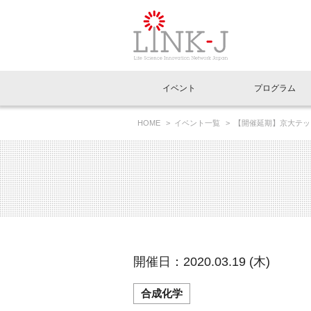
一般社団法人LI
イベント
プログラム
FAQ
イベントお知らせメール登録
HOME
イベント一覧
【開催延期】京大テッ
イベント一覧
インタビュー・コラム一覧
ニュース一覧
Out of Box相談室
理事長挨拶
特別会員一覧
ラウンジ・会議室
LINK-J主催・共催
スペシャルインタビュー
トピック
特別
プレ
国内外連携
専用メニューはこちら
アクセス
LINK-J協賛・協力
連載コラム
メディア情報
出展
海外
組織概要
過去イベント
事務局だより
アクセラレーション
マイ
イベ
開催日：2020.03.19 (木)
協賛・協力
施設
合成化学