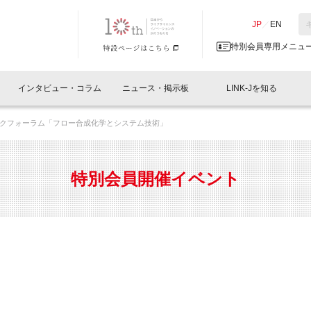
NK-J／LINK-J
JP
／
EN
特別会員専用メニュ
インタビュー・コラム
ニュース・掲示板
LINK-Jを知る
クフォーラム「フロー合成化学とシステム技術」
イベントレポート一覧
人と情報の交流掲示板一覧
What's "UNIKORN"？
Why in Nihonbashi
特別会員について
オフィス・ラボ
What
What’
入会
施設
会員開催
スリリース
ベンチャーインタビュー
LINK-J主催・共催
会員プレスリリース
会報誌 
サポーター紹介
事業
特別会員開催イベント
閉じる
・参加
関連
サポーターコラム
LINK-J協賛・協力
募集
日本
パンフレット
GT
ページ
ント告知