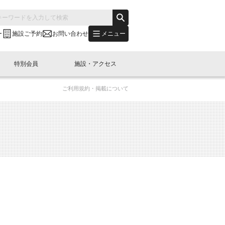
メニュー
ー
施設ご予約
お問い合わせ
特別会員
施設・アクセス
ご利用規約・掲載について
's "LINK-BioBAY TOKYO"？
s LINK-J WEST
申し込み
ご予約
(News Letter)
特別会員開催
ニュース・事業紹介
内容
橋コラム
出展・参加
イベント
B日本橋エリアについて