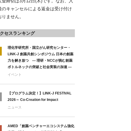
入金締切は3月12日(木)です。なお、入
後のキャンセルによる返金は受け付け
おりません。
クセスランキング
理化学研究所・国立がん研究センター・
LINK-J 創薬共創シンポジウム 日本の創薬
力を解き放つ ― 理研・NCCが挑む創薬
ボトルネックの突破と社会実装の加速 ―
イベント
【プログラム決定！】LINK-J FESTIVAL
2026～ Co-Creation for Impact
ニュース
AMED「創薬ベンチャーエコシステム強化