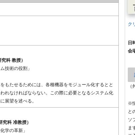
ク
日
会
研究科 教授）
テム技術の役割」
性をもたせるためには、各種機器をモジュール化するとと
（
⾏われなければならない。この際に必要となるシステム化
もに展望を述べる。
※
と
ソ
研究科 准教授）
ま
成化学の⾰新」