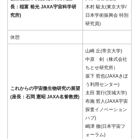
長：稲富 裕光 JAXA宇宙科学研
木村 駿太(東京大学/
究所)
日本学術振興会 特別
研究員)
休憩
山崎 丘(帝京大学)
中原 剣（株式会社
ちとせ研究所）
坂下 哲也(JAXAきぼ
う利用センター)
これからの宇宙微生物研究の展望
太田 寛行(茨城大学)
(座長：石岡 憲昭 JAXA名誉教授)
布施 哲人(JAXA宇宙
探査イノベーション
ハブ)
嶋津 徹(日本宇宙フ
ォーラム)