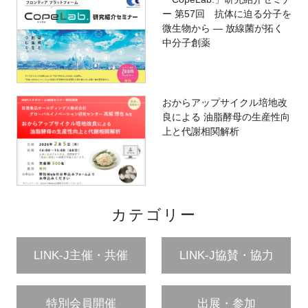
ー 第57回 抗体に迫る分子を
微生物から ― 放線菌が拓く
中分子創薬
おからアップサイクル培地改
良による 油脂酵母の生産性向
上と代謝相関解析
カテゴリー
LINK-J主催・共催
LINK-J協賛・協力
特別会員開催
出展・参加