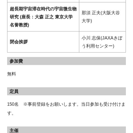
超長期宇宙滞在時代の宇宙微生物
那須 正夫(大阪大谷
研究 (座長：大森 正之 東京大学
大学)
名誉教授)
小川 志保(JAXAきぼ
閉会挨拶
う利用センター)
参加費
無料
定員
150名 ※事前登録をお願いします。当日参加も受け付けま
す。
主催