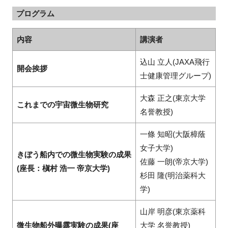
プログラム
内容
講演者
閉じる
込山 立人(JAXA飛行
開会挨拶
士健康管理グループ)
大森 正之(東京大学
これまでの宇宙微生物研究
名誉教授)
一條 知昭(大阪樟蔭
女子大学)
きぼう船内での微生物実験の成果
佐藤 一朗(帝京大学)
(座長：槇村 浩一 帝京大学)
杉田 隆(明治薬科大
学)
山岸 明彦(東京薬科
微生物船外曝露実験の成果(座
大学 名誉教授)