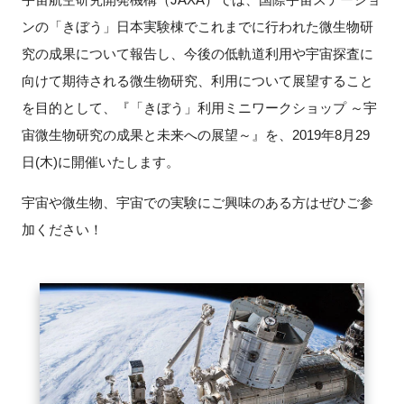
ンの「きぼう」日本実験棟でこれまでに行われた微生物研
新規登録
究の成果について報告し、今後の低軌道利用や宇宙探査に
向けて期待される微生物研究、利用について展望すること
イベント
を目的として、『「きぼう」利用ミニワークショップ ～宇
プログラム
宙微生物研究の成果と未来への展望～』を、2019年8月29
日(木)に開催いたします。
インタビュー・コラム
宇宙や微生物、宇宙での実験にご興味のある方はぜひご参
ニュース・掲示板
加ください！
LINK-Jを知る
特別会員
施設・アクセス