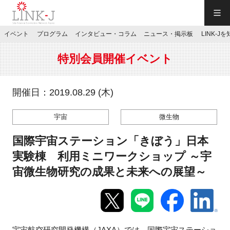
一般社団法人LINK-J／LINK-J
イベント
プログラム
インタビュー・コラム
ニュース・掲示板
LINK-J
JP
／
EN
特別会員開催イベント
開催日：2019.08.29 (木)
宇宙
微生物
特別会員専用メニュー
国際宇宙ステーション「きぼう」日本
施設ご予約
実験棟 利用ミニワークショップ ～宇
宙微生物研究の成果と未来への展望～
お問い合わせ
マイページ
宇宙航空研究開発機構（JAXA）では、国際宇宙ステーショ