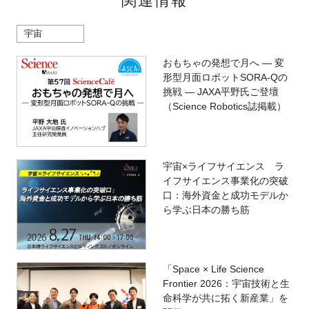
関連情報
宇宙
おもちゃの発想で月へ ― 変
形型月面ロボットSORA-Qの
挑戦 ― JAXA平野氏ご登壇
（Science Robotics誌掲載）
宇宙×ライフサイエンス ラ
イフサイエンス事業化の突破
口：海外資金と成功モデルか
ら学ぶ日本の勝ち筋
「Space × Life Science
Frontier 2026：宇宙技術と生
命科学が共に拓く新産業」を