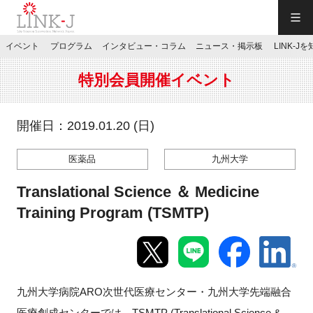
一般社団法人LINK-J／LINK-J
イベント
プログラム
インタビュー・コラム
ニュース・掲示板
LINK-J
JP
／
EN
特別会員開催イベント
開催日：2019.01.20 (日)
医薬品
九州大学
特別会員専用メニュー
Translational Science ＆ Medicine
施設ご予約
Training Program (TSMTP)
お問い合わせ
九州大学病院ARO次世代医療センター・九州大学先端融合
マイページ
医療創成センターでは、TSMTP (Translational Science &