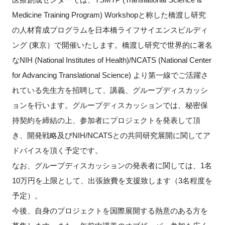
Medicine Training Program) Workshopと称した橋渡し研究
新規登録
の人材育成プログラムを日本橋ライフサイエンスビルディ
ング (東京）で開催いたします。橋渡し研究で世界的に著名
イベント
なNIH (National Institutes of Health)/NCATS (National Center
プログラム
for Advancing Translational Science) より第一線でご活躍さ
れている先生方を招聘して、講義、グループディスカッシ
インタビュー・コラム
ョンを行います。グループディスカッションでは、秘密保
持契約を締結の上、参加者にプロジェクトを発表して頂
ニュース・掲示板
き、開発戦略及びNIH/NCATSとの共同研究展開に関してア
ドバイスを頂く予定です。
LINK-Jを知る
なお、グループディスカッションの発表者に関しては、1名
特別会員
10万円を上限として、出張旅費を支援致します（3名程度を
予定）。
施設・アクセス
今後、自身のプロジェクトを国際展開する熱意のある方を