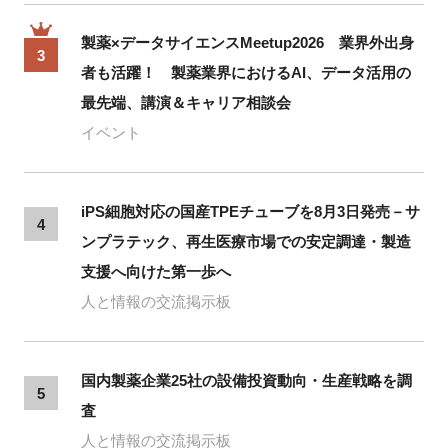
製薬×データサイエンスMeetup2026 業界外出身
3
者も活躍！ 製薬業界におけるAI、データ活用の
最先端、講演＆キャリア相談会
イベント
iPS細胞対応の国産TPEチューブを8月3日発売－サ
4
ンプラテック、再生医療市場での安定調達・製造
支援へ向けた第一歩へ
人と情報の交流掲示板
国内製薬企業25社の設備投資動向・生産戦略を調
5
査
人と情報の交流掲示板