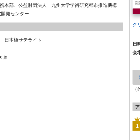
携本部、公益財団法人 九州大学学術研究都市推進機構
究開発センター
ク
　日本橋サテライト
日
会
c.jp
（
ア
1