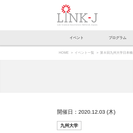
一般社団法人LI
イベント
プログラム
FAQ
イベントお知らせメール登録
HOME
イベント一覧
第８回九州大学日本橋
イベント一覧
インタビュー・コラム一覧
ニュース一覧
Out of Box相談室
理事長挨拶
特別会員一覧
ラウンジ・会議室
LINK-J主催・共催
スペシャルインタビュー
トピック
特別
プレ
国内外連携
専用メニューはこちら
アクセス
LINK-J協賛・協力
連載コラム
メディア情報
出展
海外
組織概要
過去イベント
事務局だより
アクセラレーション
マイ
イベ
開催日：2020.12.03 (木)
協賛・協力
施設
九州大学