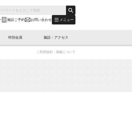
メニュー
ー
施設ご予約
お問い合わせ
特別会員
施設・アクセス
ご利用規約・掲載について
's "LINK-BioBAY TOKYO"？
s LINK-J WEST
申し込み
ご予約
(News Letter)
特別会員開催
ニュース・事業紹介
内容
橋コラム
出展・参加
イベント
B日本橋エリアについて