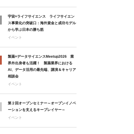
宇宙×ライフサイエンス ライフサイエン
ス事業化の突破口：海外資金と成功モデル
から学ぶ日本の勝ち筋
イベント
製薬×データサイエンスMeetup2026 業
界外出身者も活躍！ 製薬業界における
AI、データ活用の最先端、講演＆キャリア
相談会
イベント
第２回オープンセミナー～オープンイノベ
ーションを支えるキープレイヤー～
イベント