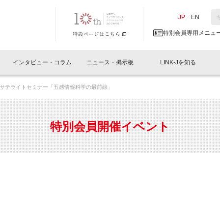
NK-J／LINK-J
JP
／
EN
特別会員専用メニュ
インタビュー・コラム
ニュース・掲示板
LINK-Jを知る
サテライトセミナー「五感情報科学の最前線」
イベントレポート一覧
人と情報の交流掲示板一覧
What's "UNIKORN"？
Why in Nihonbashi
特別会員について
オフィス・ラボ
What
What’
入会
施設
会員開催
スリリース
ベンチャーインタビュー
LINK-J主催・共催
会員プレスリリース
会報誌 
サポーター紹介
事業
特別会員開催イベント
閉じる
・参加
関連
サポーターコラム
LINK-J協賛・協力
募集
日本
パンフレット
GT
ページ
ント告知