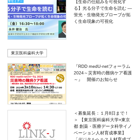
【生命の仕組みを可視化す
る】光る分子で生命を読む ―
蛍光・生物発光プローブが拓
く生命現象の可視化
東京医科歯科大学
『RDD medU-netフォーラム
2024～災害時の難病ケア看護
～』 開催のお知らせ
＜募集延長：１月8日まで！
＞ 【東京医科歯科大学×東京
都 創薬・医療データ科学イノ
ベーション人材育成事業】
「デジタルヘルス人材育成プ