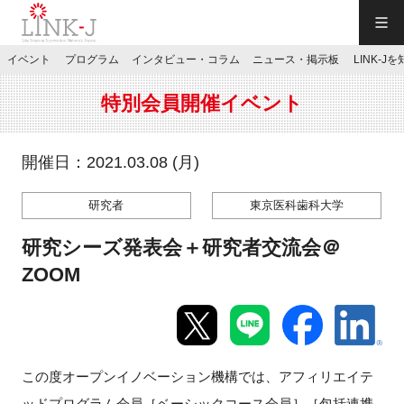
一般社団法人LINK-J／LINK-J
イベント
プログラム
インタビュー・コラム
ニュース・掲示板
LINK-J
JP
／
EN
特別会員開催イベント
開催日：2021.03.08 (月)
研究者
東京医科歯科大学
特別会員専用メニュー
研究シーズ発表会＋研究者交流会＠
施設ご予約
ZOOM
お問い合わせ
この度オープンイノベーション機構では、アフィリエイテ
マイページ
ッドプログラム会員［ベーシックコース会員］［包括連携