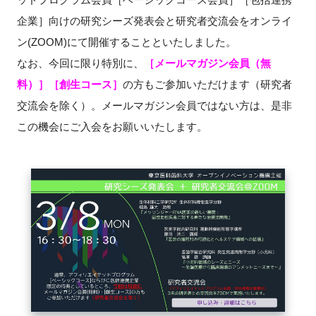
企業］向けの研究シーズ発表会と研究者交流会をオンライ
新規登録
ン(ZOOM)にて開催することといたしました。
なお、今回に限り特別に、
［メールマガジン会員（無
イベント
料）］［創生コース］
の方もご参加いただけます（研究者
プログラム
交流会を除く）。メールマガジン会員ではない方は、是非
この機会にご入会をお願いいたします。
インタビュー・コラム
ニュース・掲示板
LINK-Jを知る
特別会員
施設・アクセス