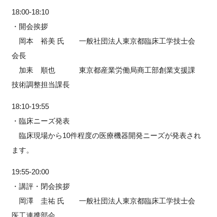
18:00-18:10
・開会挨拶
岡本 裕美 氏 一般社団法人東京都臨床工学技士会
閉じる
会長
加耒 順也 東京都産業労働局商工部創業支援課
技術調整担当課長
18:10-19:55
・臨床ニーズ発表
臨床現場から10件程度の医療機器開発ニーズが発表され
ます。
19:55-20:00
・講評・閉会挨拶
岡澤 圭祐 氏 一般社団法人東京都臨床工学技士会
医工連携部会