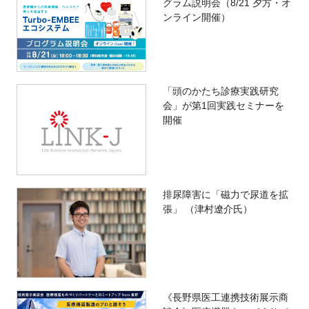
グラム説明会（8/21 夕方・オ
ンライン開催）
「頭のかたち診療実践研究
会」が第1回実践セミナーを
開催
排尿障害に「磁力で尿道を拡
張」 （津村遼介氏）
《長野県医工連携技術展示商