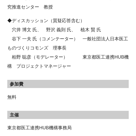
究推進センター 教授
◆ディスカッション（質疑応答含む）
穴井 博文 氏、 野沢 義則 氏、 植木 賢 氏
谷下 一夫 氏（コメンテーター） 一般社団法人日本医工
ものづくりコモンズ 理事長
柏野 聡彦（モデレーター） 東京都医工連携HUB機
構 プロジェクトマネージャー
参加費
無料
主催
東京都医工連携HUB機構事務局