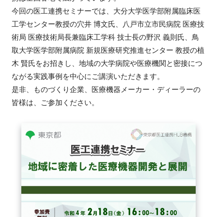
今回の医工連携セミナーでは、大分大学医学部附属臨床医
新規登録
工学センター教授の穴井 博文氏、八戸市立市民病院 医療技
術局 医療技術局長兼臨床工学科 技士長の野沢 義則氏、鳥
イベント
取大学医学部附属病院 新規医療研究推進センター 教授の植
木 賢氏をお招きし、地域の大学病院や医療機関と密接につ
プログラム
ながる実践事例を中心にご講演いただきます。
是非、ものづくり企業、医療機器メーカー・ディーラーの
インタビュー・コラム
皆様は、ご参加ください。
ニュース・掲示板
LINK-Jを知る
特別会員
施設・アクセス