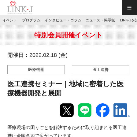
一般社団法人LINK-J／LINK-J
イベント
プログラム
インタビュー・コラム
ニュース・掲示板
LINK-J
JP
／
EN
特別会員開催イベント
開催日：2022.02.18 (金)
医療機器
医工連携
特別会員専用メニュー
医工連携セミナー｜地域に密着した医
施設ご予約
療機器開発と展開
お問い合わせ
医療現場の困りごとを解決するために取り組まれる医工連
マイページ
携は全国各地で広がっています。