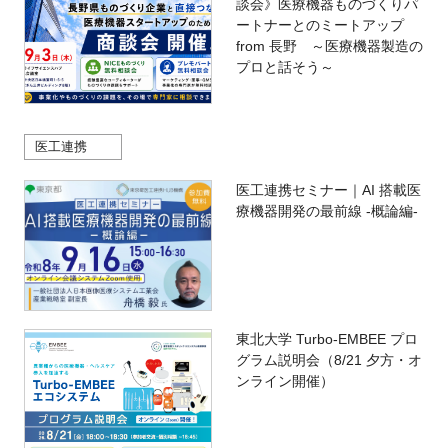
談会》医療機器ものづくりパ
ートナーとのミートアップ
from 長野 ～医療機器製造の
プロと話そう～
医工連携
医工連携セミナー｜AI 搭載医
療機器開発の最前線 -概論編-
東北大学 Turbo-EMBEE プロ
グラム説明会（8/21 夕方・オ
ンライン開催）