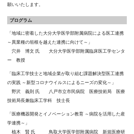
願いいたします。
プログラム
閉じる
「地域に密着した⼤分⼤学医学部附属病院による医⼯連携
～異業種の垣根を越えた連携に向けて～」
穴井 博文 氏 大分大学医学部附属臨床医工学センタ
ー 教授
「臨床⼯学技⼠と地域企業が取り組む課題解決型医⼯連携
の実践 ～新型コロナウイルスによるニーズの変化～」
野沢 義則 氏 八戸市立市民病院 医療技術局 医療
技術局長兼臨床工学科 技士長
「医療機器開発とイノベーション教育 ～病院を活用した産
学連携～」
植木 賢 氏 鳥取大学医学部附属病院 新規医療研