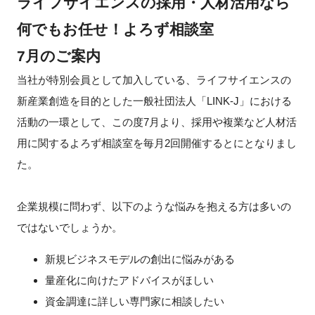
ライフサイエンスの採用・人材活用なら
新規登録
何でもお任せ！
よろず相談室
7月のご案内
イベント
当社が特別会員として加入している、ライフサイエンスの
プログラム
新産業創造を目的とした一般社団法人「LINK-J」における
活動の一環として、この度7月より、採用や複業など人材活
インタビュー・コラム
用に関するよろず相談室を毎月2回開催するとにとなりまし
た。
ニュース・掲示板
企業規模に問わず、以下のような悩みを抱える方は多いの
LINK-Jを知る
ではないでしょうか。
特別会員
新規ビジネスモデルの創出に悩みがある
量産化に向けたアドバイスがほしい
施設・アクセス
資金調達に詳しい専門家に相談したい