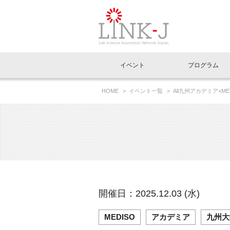
一般社団法人LI
イベント
プログラム
FAQ
イベントお知らせメール登録
HOME
イベント一覧
All九州アカデミア×M
イベント一覧
インタビュー・コラム一覧
ニュース一覧
Out of Box相談室
理事長挨拶
特別会員一覧
ラウンジ・会議室
LINK-J主催・共催
スペシャルインタビュー
トピック
特別
プレ
国内外連携
専用メニューはこちら
アクセス
LINK-J協賛・協力
連載コラム
メディア情報
出展
海外
組織概要
過去イベント
事務局だより
アクセラレーション
マイ
イベ
開催日：2025.12.03 (水)
協賛・協力
施設
MEDISO
アカデミア
九州大