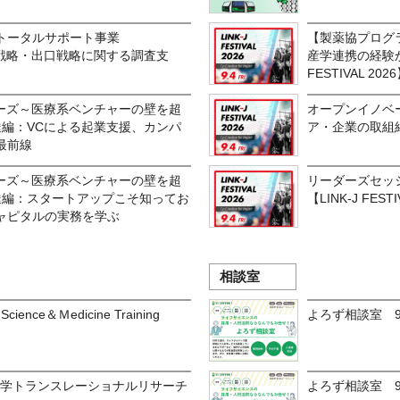
トータルサポート事業
【製薬協プログ
財戦略・出口戦略に関する調査支
産学連携の経験か
FESTIVAL 202
リーズ～医療系ベンチャーの壁を超
オープンイノベ
資金調達編：VCによる起業支援、カンパ
ア・企業の取組紹介・
最前線
リーズ～医療系ベンチャーの壁を超
リーダーズセッ
資金調達編：スタートアップこそ知ってお
【LINK-J FESTI
ャピタルの実務を学ぶ
相談室
Science＆Ｍedicine Training
よろず相談室 
大学トランスレーショナルリサーチ
よろず相談室 