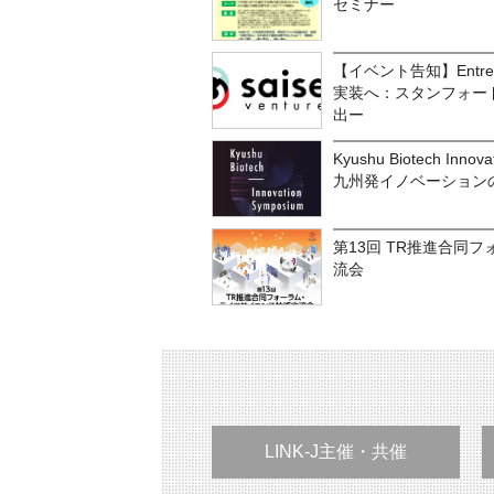
セミナー
【イベント告知】Entrep
実装へ：スタンフォー
出ー
Kyushu Biotech Inn
九州発イノベーション
第13回 TR推進合同
流会
LINK-J主催・共催