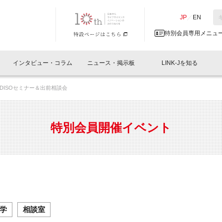
NK-J／LINK-J
JP
／
EN
特別会員専用メニュ
インタビュー・コラム
ニュース・掲示板
LINK-Jを知る
EDISOセミナー＆出前相談会
イベントレポート一覧
人と情報の交流掲示板一覧
What's "UNIKORN"？
Why in Nihonbashi
特別会員について
オフィス・ラボ
What
What’
入会
施設
会員開催
スリリース
ベンチャーインタビュー
LINK-J主催・共催
会員プレスリリース
会報誌 
サポーター紹介
事業
特別会員開催イベント
閉じる
・参加
関連
サポーターコラム
LINK-J協賛・協力
募集
日本
パンフレット
GT
ページ
ント告知
学
相談室