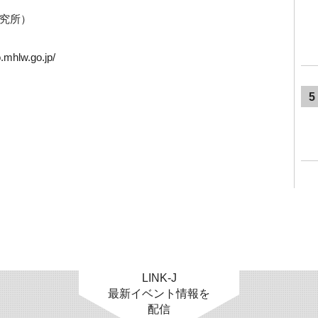
研究所）
hlw.go.jp/
5
LINK-J
最新イベント情報を
配信