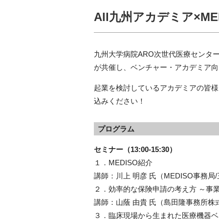
All九州アカデミア×M
九州大学病院ARO次世代医療センタ
が共催し、ベンチャー・アカデミア向
起業を検討しているアカデミアの皆様
込みください！
プログラム
セミナー（13:00-15:30）
１．MEDISO紹介
講師：川上 明彦 氏（MEDISO事務
２．効率的な保険申請の考え方 ～事
講師：山蔭 由貴 氏（島田隆事務所株式
３．臨床現場から生まれた医療機器ベ