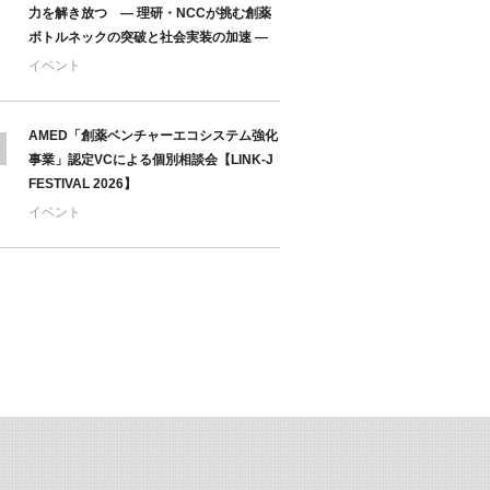
力を解き放つ ― 理研・NCCが挑む創薬
ボトルネックの突破と社会実装の加速 ―
イベント
AMED「創薬ベンチャーエコシステム強化
事業」認定VCによる個別相談会【LINK-J
FESTIVAL 2026】
イベント