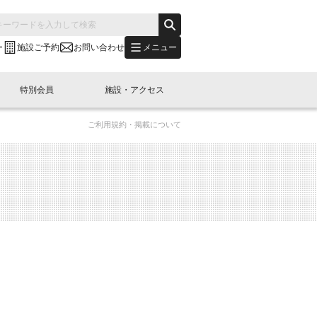
メニュー
ー
施設ご予約
お問い合わせ
特別会員
施設・アクセス
ご利用規約・掲載について
's "LINK-BioBAY TOKYO"？
s LINK-J WEST
申し込み
ご予約
(News Letter)
特別会員開催
ニュース・事業紹介
内容
橋コラム
出展・参加
イベント
B日本橋エリアについて