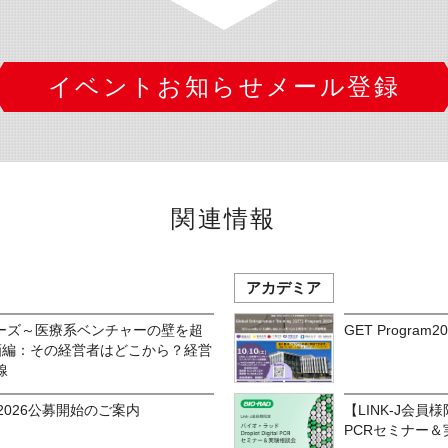
イベントお知らせメール登録
関連情報
アカデミア
リーズ～医療系ベンチャーの壁を超
GET Progr
事業計画編：その経営者はどこから？経営
線
rds 2026公募開始のご案内
【LINK-J会員様限
PCRセミナー＆