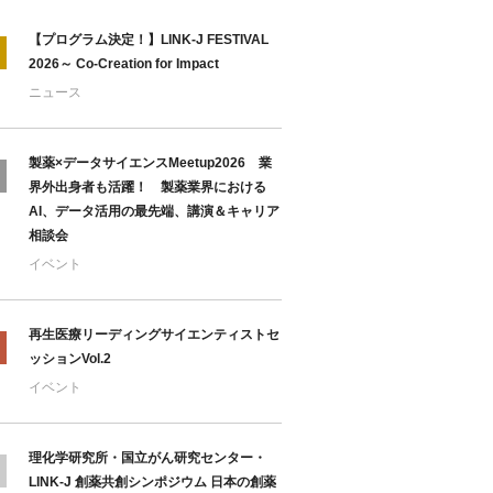
【プログラム決定！】LINK-J FESTIVAL
2026～ Co-Creation for Impact
ニュース
製薬×データサイエンスMeetup2026 業
界外出身者も活躍！ 製薬業界における
AI、データ活用の最先端、講演＆キャリア
相談会
イベント
再生医療リーディングサイエンティストセ
ッションVol.2
イベント
理化学研究所・国立がん研究センター・
LINK-J 創薬共創シンポジウム 日本の創薬