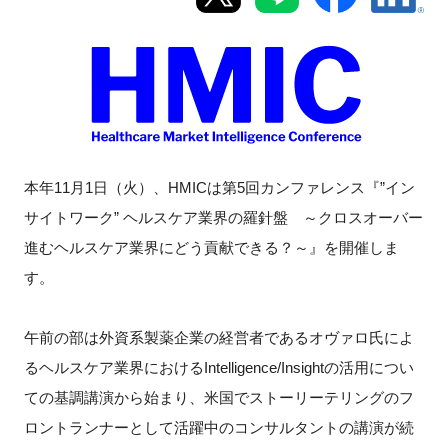
新規登録
イベント
プログラム
本年11月1日（火）、HMICは第5回カンファレンス『”イン
インタビュー・コラム
サイトワーク” ヘルスケア業界の羅針盤 ～クロスオーバー
進むヘルスケア業界にどう貢献できる？～』を開催しま
ニュース・掲示板
す。
LINK-Jを知る
午前の部は外資系製薬企業の経営者であるオヴァロ氏によ
特別会員
るヘルスケア業界におけるIntelligence/Insightの活用につい
ての基調講演から始まり、米国でストーリーテリングのフ
施設・アクセス
ロントランナーとして活躍中のコンサルタントの講演が続