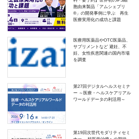
料・要予約】世界初のiPS細
胞由来製品「アムシェプリ
®」の開発事例に学ぶ 再生
医療実用化の成功と課題
医療用医薬品やOTC医薬品、
サプリメントなど 避妊、不
妊、女性疾患関連の国内市場
を調査
第27回デジタルヘルスセミナ
ー ～医療・ヘルスケアリアル
ワールドデータの利活用～
第19回次世代モダリティセミ