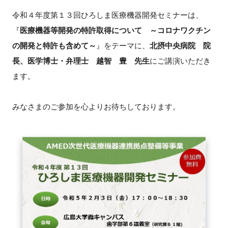
令和４年度第１３回ひろしま医療機器開発セミナーは、
新規登録
『
医療機器等開発の特許取得について ～コロナワクチン
の開発と特許も含めて～
』をテーマに、
北摂中央病院 院
イベント
長、医学博士・弁理士 越智 豊 先生
にご講演いただき
プログラム
ます。
インタビュー・コラム
みなさまのご参加を心よりお待ちしております。
ニュース・掲示板
LINK-Jを知る
特別会員
施設・アクセス