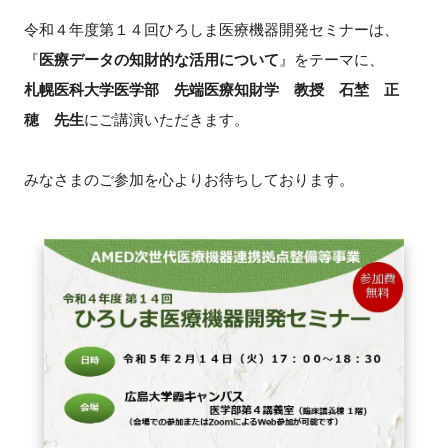
令和４年度第１４回ひろしま医療機器開発セミナーは、
新規登録
『
医療データの知財的な活用について
』をテーマに、
札幌医科大学医学部 先端医療知財学 教授 石埜 正
イベント
穂 先生
にご講演いただきます。
プログラム
みなさまのご参加を心よりお待ちしております。
インタビュー・コラム
ニュース・掲示板
LINK-Jを知る
特別会員
施設・アクセス