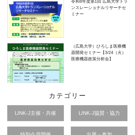
令和8年度第1回 広島大学トラ
ンスレーショナルリサーチセ
ミナー
（広島大学）ひろしま医療機
器開発セミナー【3/24（火）
医療機器政策分析会】
カテゴリー
LINK-J主催・共催
LINK-J協賛・協力
特別会員開催
出展・参加