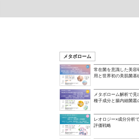
メタボローム
常在菌を意識した美容
用と世界初の美肌菌基
メタボローム解析で見
種子成分と腸内細菌叢
レオロジー×成分分析
評価戦略