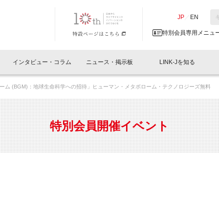
NK-J／LINK-J
JP
／
EN
特別会員専用メニュ
インタビュー・コラム
ニュース・掲示板
LINK-Jを知る
ーム (BGM)：地球生命科学への招待」ヒューマン・メタボローム・テクノロジーズ無料
イベントレポート一覧
人と情報の交流掲示板一覧
What's "UNIKORN"？
Why in Nihonbashi
特別会員について
オフィス・ラボ
What
What’
入会
施設
会員開催
スリリース
ベンチャーインタビュー
LINK-J主催・共催
会員プレスリリース
会報誌 
サポーター紹介
事業
特別会員開催イベント
閉じる
・参加
関連
サポーターコラム
LINK-J協賛・協力
募集
日本
パンフレット
GT
ページ
ント告知