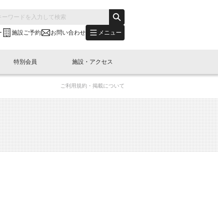
メニュー
ー
施設ご予約
お問い合わせ
特別会員
施設・アクセス
ご利用規約・掲載について
's "LINK-BioBAY TOKYO"？
s LINK-J WEST
申し込み
ご予約
(News Letter)
特別会員開催
ニュース・事業紹介
内容
橋コラム
出展・参加
イベント
B日本橋エリアについて