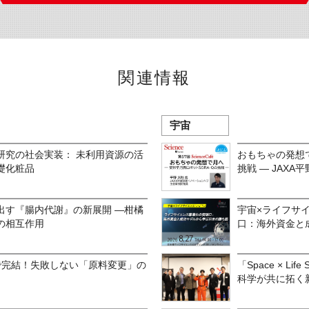
関連情報
宇宙
研究の社会実装： 未利用資源の活
おもちゃの発想で
礎化粧品
挑戦 ― JAXA平
出す『腸内代謝』の新展開 —柑橘
宇宙×ライフサ
の相互作用
口：海外資金と
で完結！失敗しない「原料変更」の
「Space × Lif
科学が共に拓く新