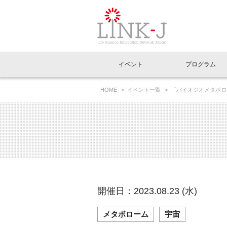
一般社団法人LI
イベント
プログラム
FAQ
イベントお知らせメール登録
HOME
イベント一覧
「バイオジオメタボロ
ウェブセミナー開催！
イベント一覧
インタビュー・コラム一覧
ニュース一覧
Out of Box相談室
理事長挨拶
特別会員一覧
ラウンジ・会議室
LINK-J主催・共催
スペシャルインタビュー
トピック
特別
プレ
国内外連携
専用メニューはこちら
アクセス
LINK-J協賛・協力
連載コラム
メディア情報
出展
海外
組織概要
過去イベント
事務局だより
アクセラレーション
マイ
イベ
開催日：2023.08.23 (水)
協賛・協力
施設
メタボローム
宇宙