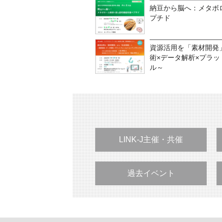
納豆から脳へ：メタボ
プチド
資源活用を「素材開発
術×データ解析×プラ
ル～
LINK-J主催・共催
過去イベント