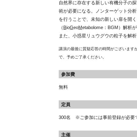
自然界に存在する新しい有機分子の探
術が必要になる。ノンターゲット分析
を行うことで、未知の新しい扉を開く
（
B
io
G
eo
M
etabolome：BGM
また、小惑星リュウグウの粒子を解析
講演の最後に質疑応答の時間がございます
で、予めご了承ください。
参加費
無料
定員
300名 ※ご参加には事前登録が必
主催