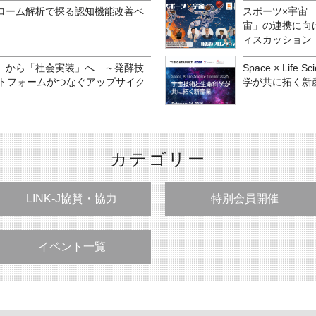
ローム解析で探る認知機能改善ペ
スポーツ×宇宙
宙」の連携に向
ィスカッション
」から「社会実装」へ ～発酵技
Space × Life
ットフォームがつなぐアップサイク
学が共に拓く新
カテゴリー
LINK-J協賛・協力
特別会員開催
イベント一覧