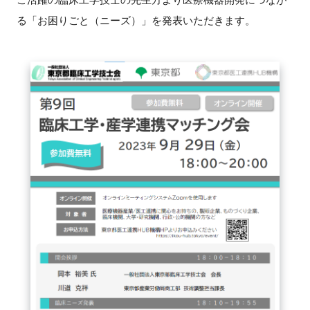
る「お困りごと（ニーズ）」を発表いただきます。
新規登録
イベント
プログラム
インタビュー・コラム
ニュース・掲示板
LINK-Jを知る
特別会員
施設・アクセス