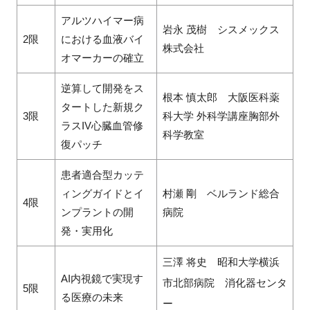
アルツハイマー病
岩永 茂樹 シスメックス
2限
における血液バイ
株式会社
オマーカーの確立
逆算して開発をス
根本 慎太郎 大阪医科薬
タートした新規ク
3限
科大学 外科学講座胸部外
ラスIV心臓血管修
科学教室
復パッチ
患者適合型カッテ
ィングガイドとイ
村瀬 剛 ベルランド総合
4限
ンプラントの開
病院
発・実用化
三澤 将史 昭和大学横浜
AI内視鏡で実現す
市北部病院 消化器センタ
5限
る医療の未来
ー