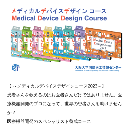
新規登録
イベント
プログラム
インタビュー・コラム
ニュース・掲示板
【 ～メディカルデバイスデザインコース2023～】
LINK-Jを知る
患者さんを救えるのはお医者さんだけではありません。医
療機器開発のプロになって、世界の患者さんを助けません
特別会員
か？
施設・アクセス
医療機器開発のスペシャリスト養成コース