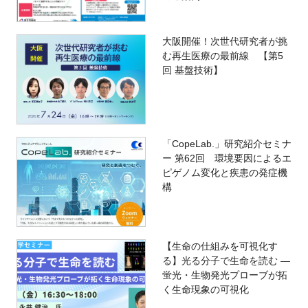
大阪開催！次世代研究者が挑
む再生医療の最前線 【第5
回 基盤技術】
「CopeLab.」研究紹介セミナ
ー 第62回 環境要因によるエ
ピゲノム変化と疾患の発症機
構
【生命の仕組みを可視化す
る】光る分子で生命を読む ―
蛍光・生物発光プローブが拓
く生命現象の可視化