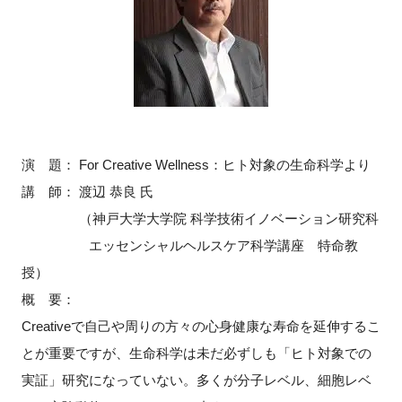
演 題：
For Creative Wellness
：ヒト対象の生命科学より
講 師： 渡辺 恭良 氏
（神戸大学大学院 科学技術イノベーション研究科
エッセンシャルヘルスケア科学講座 特命教
授）
概 要：
Creative
で自己や周りの方々の心身健康な寿命を延伸するこ
とが重要ですが、生命科学は未だ必ずしも「ヒト対象での
実証」研究になっていない。多くが分子レベル、細胞レベ