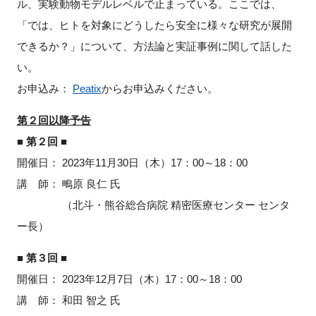
ル、実験動物モデルレベルで止まっている。ここでは、
「では、ヒトを対象にどうしたら安全に様々な研究が展開
できるか？」について、方法論と実証事例に関して話した
い。
お申込み：
Peatix
からお申込みください。
第２回以降予告
■ 第２回 ■
開催日：
2023
年11月30日（木）
17
：
00
～
18
：
00
講 師： 鴫原 良仁 氏
（北斗・熊谷総合病院 精密医療センター センタ
ー長）
■ 第３回 ■
開催日：
2023
年
12
月
7
日（木）
17
：
00
～
18
：
00
講 師： 和田 智之 氏