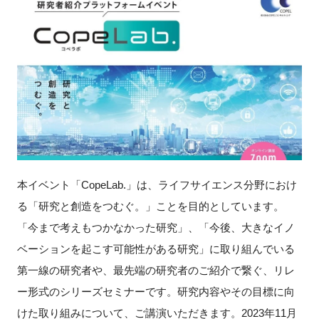
新規登録
イベント
プログラム
インタビュー・コラム
ニュース・掲示板
本イベント「
CopeLab.
」は、ライフサイエンス分野におけ
る「研究と創造をつむぐ。」ことを目的としています。
LINK-Jを知る
「今まで考えもつかなかった研究」、「今後、大きなイノ
ベーションを起こす可能性がある研究」に取り組んでいる
特別会員
第一線の研究者や、最先端の研究者のご紹介で繋ぐ、リレ
施設・アクセス
ー形式のシリーズセミナーです。研究内容やその目標に向
けた取り組みについて、ご講演いただきます。
2023
年
11
月