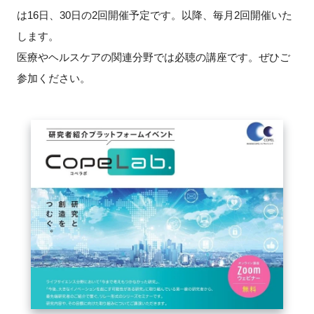
FAQ
は
16
日、
30
日の
2
回開催予定です。以降、毎月
2
回開催いた
します。
イベントお知らせメール登録
医療やヘルスケアの関連分野では必聴の講座です。ぜひご
参加ください。