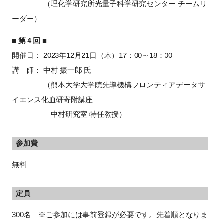
（理化学研究所光量子科学研究センター チームリ
ーダー）
■ 第４回 ■
開催日：
2023
年
12
月
21
日（木）
17
：
00
～
18
：
00
講 師： 中村 振一郎 氏
（熊本大学大学院先導機構フロンティアデータサ
イエンス化血研寄附講座
中村研究室 特任教授）
参加費
無料
定員
300名 ※ご参加には事前登録が必要です。先着順となりま