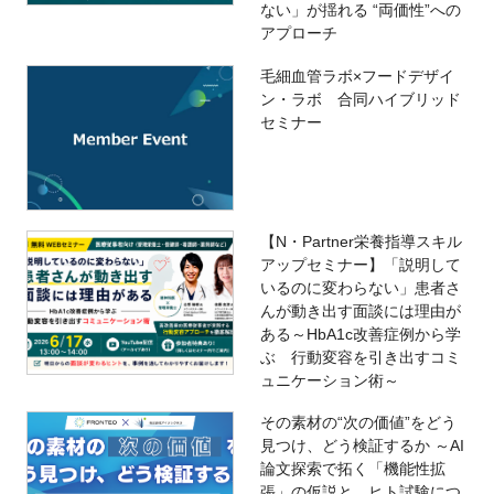
ない」が揺れる “両価性”への
アプローチ
毛細血管ラボ×フードデザイ
ン・ラボ 合同ハイブリッド
セミナー
【N・Partner栄養指導スキル
アップセミナー】「説明して
いるのに変わらない」患者さ
んが動き出す面談には理由が
ある～HbA1c改善症例から学
ぶ 行動変容を引き出すコミ
ュニケーション術～
その素材の“次の価値”をどう
見つけ、どう検証するか ～AI
論文探索で拓く「機能性拡
張」の仮説と、ヒト試験につ