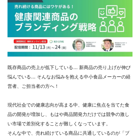
新規登録
イベント
プログラム
インタビュー・コラム
既存商品の売上が低下している… 新商品の売り上げが伸び
悩んでいる… そんなお悩みを抱える中小食品メーカーの経
ニュース・掲示板
営者、ご担当者の方へ！
LINK-Jを知る
現代社会での健康志向が高まる中、健康に焦点を当てた食
特別会員
品の開発が増加し、もはや商品開発力だけでは競争の激し
い市場で差別化することが難しくなっています。
施設・アクセス
そんな中で、売れ続けている商品に共通しているのが「ブ