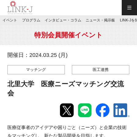
一般社団法人LINK-J／LINK-J
イベント
プログラム
インタビュー・コラム
ニュース・掲示板
LINK-J
JP
／
EN
特別会員開催イベント
開催日：2024.03.25 (月)
マッチング
医工連携
特別会員専用メニュー
北里大学 医療ニーズマッチング交流
施設ご予約
会
お問い合わせ
医療従事者のアイデアや困りごと（ニーズ）と企業の技術
マイページ
をマッチングし、新たな製品開発を目指します。