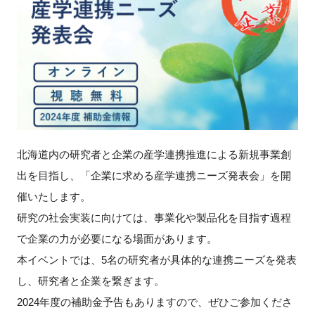
新規登録
イベント
プログラム
インタビュー・コラム
北海道内の研究者と企業の産学連携推進による新規事業創
ニュース・掲示板
出を目指し、「企業に求める産学連携ニーズ発表会」を開
催いたします。
LINK-Jを知る
研究の社会実装に向けては、事業化や製品化を目指す過程
で企業の力が必要になる場面があります。
特別会員
本イベントでは、5名の研究者が具体的な連携ニーズを発表
し、研究者と企業を繋ぎます。
施設・アクセス
2024年度の補助金予告もありますので、ぜひご参加くださ