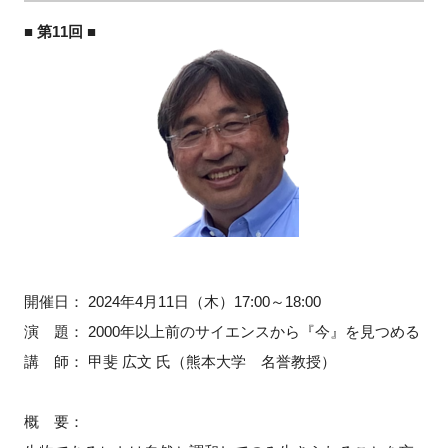
■ 第11回 ■
開催日： 2024年
4
月
11
日（木）
17:00
～
18:00
演 題： 2000年以上前のサイエンスから『今』を見つめる
講 師： 甲斐 広文 氏（熊本大学 名誉教授）
概 要：