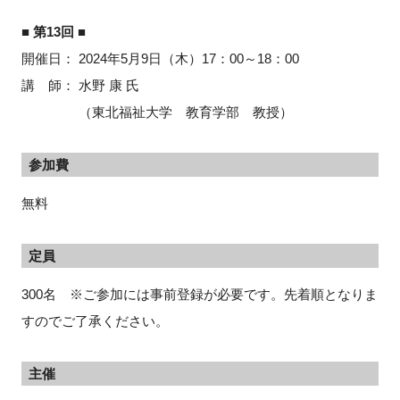
■ 第13回 ■
開催日：
2024
年5月
9
日（木）
17
：
00
～
18
：
00
講 師： 水野 康 氏
（東北福祉大学 教育学部 教授）
参加費
無料
定員
300名 ※ご参加には事前登録が必要です。先着順となりま
すのでご了承ください。
主催