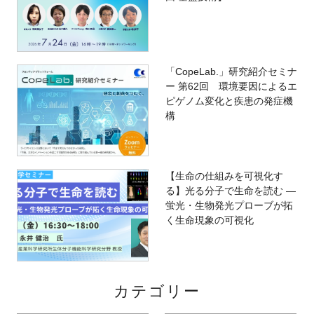
「CopeLab.」研究紹介セミナ
ー 第62回 環境要因によるエ
ピゲノム変化と疾患の発症機
構
【生命の仕組みを可視化す
る】光る分子で生命を読む ―
蛍光・生物発光プローブが拓
く生命現象の可視化
カテゴリー