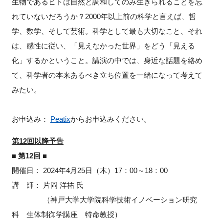
生物であるヒトは自然と調和してのみ生きられることを忘
れていないだろうか？
2000
年以上前の科学と言えば、哲
学、数学、そして芸術。科学として最も大切なこと、それ
は、感性に従い、「見えなかった世界」をどう「見える
化」するかということ。講演の中では、身近な話題を絡め
て、科学者の本来あるべき立ち位置を一緒になって考えて
みたい。
お申込み：
Peatix
からお申込みください。
第12回以降予告
■ 第12回 ■
開催日：
2024
年4月
25
日（木）
17
：
00
～
18
：
00
講 師： 片岡 洋祐 氏
（神戸大学大学院科学技術イノベーション研究
科 生体制御学講座 特命教授）