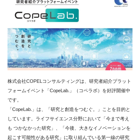
新規登録
イベント
プログラム
インタビュー・コラム
ニュース・掲示板
株式会社
COPEL
コンサルティングは、研究者紹介プラット
フォームイベント「
CopeLab.
」（コペラボ）を好評開催中
LINK-Jを知る
です。
「
CopeLab.
」は、「研究と創造をつむぐ。」ことを目的と
特別会員
しています。ライフサイエンス分野において「今まで考え
施設・アクセス
も
つかなかった研究」、「今後、大きなイノベーションを
起こす可能性がある研究」に取り組んでいる第一線の研究