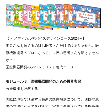
新規登録
イベント
プログラム
【 ～メディカルデバイスデザインコース2024～】
患者さんを救えるのはお医者さんだけではありません。医
インタビュー・コラム
療機器開発のプロになって、世界の患者さんを助けません
ニュース・掲示板
か？
医療機器開発のスペシャリスト養成コース
LINK-Jを知る
モジュール３：医療機器開発のための機器実習
特別会員
医療機器を理解する
施設・アクセス
実際に現場で活躍する最新の医療機器について、医師や患
者の立場になって学びます。実際に使用されている医療機