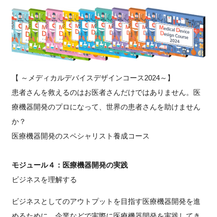
新規登録
イベント
プログラム
【 ～メディカルデバイスデザインコース2024～】
患者さんを救えるのはお医者さんだけではありません。医
インタビュー・コラム
療機器開発のプロになって、世界の患者さんを助けません
ニュース・掲示板
か？
医療機器開発のスペシャリスト養成コース
LINK-Jを知る
モジュール４：医療機器開発の実践
特別会員
ビジネスを理解する
施設・アクセス
ビジネスとしてのアウトプットを目指す医療機器開発を進
めるために、企業などで実際に医療機器開発を実践してき