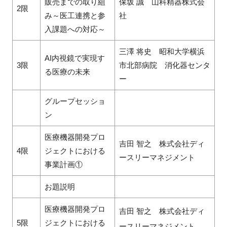
販売までの取り組
保坂 誠 山科精器株式会
2限
み～医工連携と参
社
入課題への対応～
三澤 将史 昭和大学横浜
AI内視鏡で実現す
3限
市北部病院 消化器センタ
る医療の未来
ー
グループセッショ
ン
医療機器開発プロ
吉田 智之 株式会社ディ
4限
ジェクトにおける
ースリーマネジメント
事業計画①
お題説明
医療機器開発プロ
吉田 智之 株式会社ディ
5限
ジェクトにおける
ースリーマネジメント