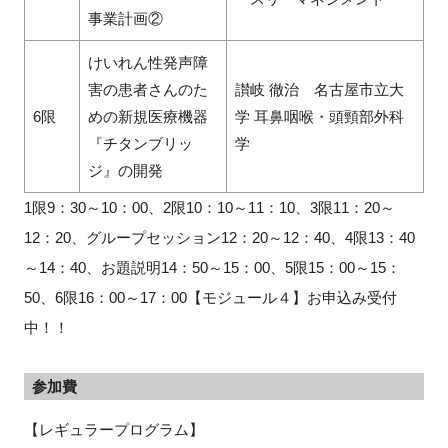
事業計画②
けいれん性発声障
害の患者さんのた
讃岐 徹治 名古屋市立大
6限
めの新規医療機器
学 耳鼻咽喉・頭頸部外科
『チタンブリッ
学
ジ』の開発
1限9：30～10：00、2限10：10～11：10、3限11：20～
12：20、グループセッション12：20～12：40、4限13：40
～14：40、お題説明14：50～15：00、5限15：00～15：
50、6限16：00～17：00【モジュール４】お申込み受付
中！！
参加費
【レギュラープログラム】