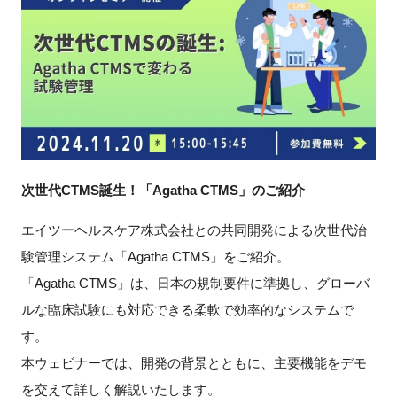
新規登録
イベント
プログラム
インタビュー・コラム
次世代CTMS誕生！「Agatha CTMS」のご紹介
ニュース・掲示板
エイツーヘルスケア株式会社との共同開発による次世代治
験管理システム「Agatha CTMS」をご紹介。
LINK-Jを知る
「Agatha CTMS」は、日本の規制要件に準拠し、グローバ
ルな臨床試験にも対応できる柔軟で効率的なシステムで
特別会員
す。
施設・アクセス
本ウェビナーでは、開発の背景とともに、主要機能をデモ
を交えて詳しく解説いたします。