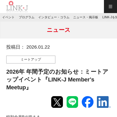
一般社団法人LINK-J／LINK-J
イベント
プログラム
インタビュー・コラム
ニュース・掲示板
LINK-J
JP
／
EN
ニュース
投稿日： 2026.01.22
ミートアップ
特別会員専用メニュー
2026年 年間予定のお知らせ：ミートア
施設ご予約
ップイベント『LINK-J Member's
Meetup』
お問い合わせ
マイページ
特別会員
B
の皆さま