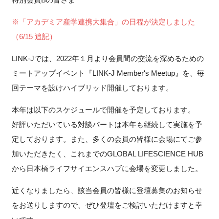
新規登録
※「アカデミア産学連携大集合」の日程が決定しました
（6/15 追記）
イベント
LINK-Jでは、2022年１月より
会員間の交流を深めるための
プログラム
ミートアップイベント『
LINK-J Member's Meetup
』を、毎
回テーマを設けハイブリッド開催しております。
インタビュー・コラム
本年は以下のスケジュールで開催を予定しております。
ニュース・掲示板
好評いただいている対談パートは本年も継続して実施を予
定しております。また、多くの会員の皆様に会場にてご参
LINK-Jを知る
加いただきたく、これまでのGLOBAL LIFESCIENCE HUB
から日本橋ライフサイエンスハブに会場を変更しました。
特別会員
近くなりましたら、該当会員の皆様に登壇募集のお知らせ
施設・アクセス
をお送りしますので、ぜひ登壇をご検討いただけますと幸