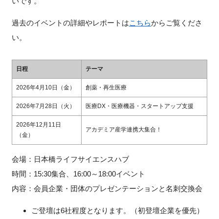
いです。
FAQ
過去のイベントの詳細やレポートは
こちら
からご覧くださ
イベントお知らせメール登録
い。
日程
テーマ
2026
年4月10日（金）
創薬・再生医療
2026
年7月28日（火）
医療DX・医療機器・スタートアップ支援
2026年12月11日
アカデミア産学連携大集合！
（金）
会場：日本橋ライフサイエンスハブ
時間：
15:30
集合、
16:00
～
18:00
イベント
内容：会員企業・団体のプレゼンテーションと名刺交換会
ご登壇は6社程度となります。（初登壇企業を優先）