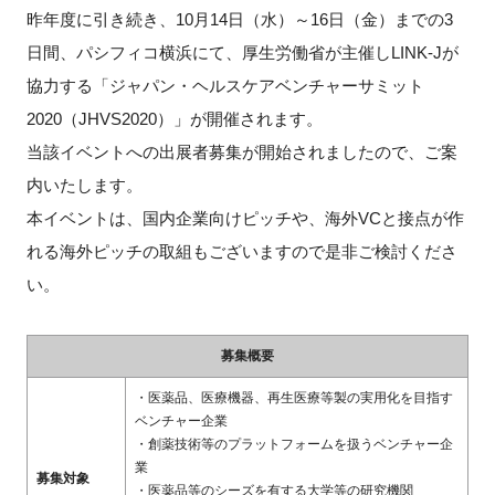
昨年度に引き続き、10月14日（水）～16日（金）までの3
新規登録
日間、パシフィコ横浜にて、厚生労働省が主催しLINK-Jが
協力する「ジャパン・ヘルスケアベンチャーサミット
イベント
2020（JHVS2020）」が開催されます。
当該イベントへの出展者募集が開始されましたので、ご案
プログラム
内いたします。
インタビュー・コラム
本イベントは、国内企業向けピッチや、海外VCと接点が作
れる海外ピッチの取組もございますので是非ご検討くださ
ニュース・掲示板
い。
LINK-Jを知る
募集概要
特別会員
・医薬品、医療機器、再生医療等製の実用化を目指す
ベンチャー企業
・創薬技術等のプラットフォームを扱うベンチャー企
施設・アクセス
業
募集対象
・医薬品等のシーズを有する大学等の研究機関