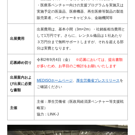
FAQ
・医療系ベンチャー向けの支援プログラムを実施又は
実施予定の医薬品、医療機器、再生医療等製品の製造
販売業者、ベンチャーキャピタル、金融機関等
イベントお知らせメール登録
出展費用は、基本小間（3m×2m）・社銘板相当費用と
して1万円です。さらに、レンタル備品は１社あたり
出展費用
３万円分まで無料サポートしますが、それを超える部
分は実費となります。
令和2年9月4日（金）
※応募においては、提出書類
応募締め切り
が多いため、お早目のご検討をお願いいたします
出展案内およ
MEDISOホームページ
、
厚生労働省プレスリリース
を
び出展に必要
ご確認ください
な書類
主催：厚生労働省（医政局経済課ベンチャー等支援戦
主催
略室）
協力：LINK-J