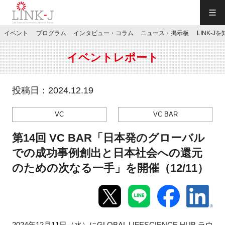
一般社団法人LINK-J／LINK-J
イベント
プログラム
インタビュー・コラム
ニュース・掲示板
LINK-J
JP
／
EN
イベントレポート
投稿日：2024.12.19
VC
VC BAR
特別会員専用メニュー
第14回 VC BAR「日本発のグローバル
施設ご予約
での成功事例創出と日本社会への還元
のための次なる一手」を開催（12/11）
お問い合わせ
マイページ
2024年12月11日（水）にGLOBAL LIFESCIENCE HUB ラウ