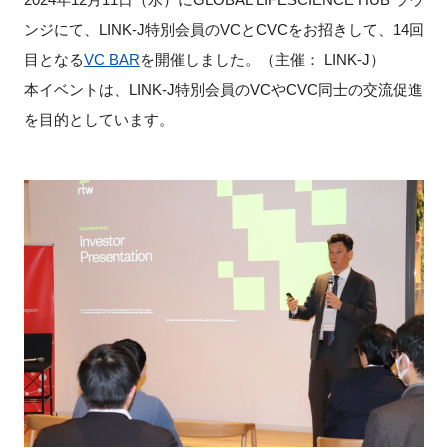
ンジにて、LINK-J特別会員のVCとCVCをお招きして、14回
新規登録
目となる
VC BAR
を開催しました。（主催： LINK-J）
本イベントは、LINK-J特別会員のVCやCVC同士の交流促進
イベント
を目的としています。
プログラム
インタビュー・コラム
ニュース・掲示板
LINK-Jを知る
特別会員
施設・アクセス