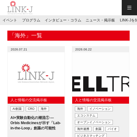
一般社団法人LINK-J／LINK-J
イベント
プログラム
インタビュー・コラム
ニュース・掲示板
LINK-J
JP
／
EN
「海外」一覧
2026.07.21
2026.06.22
特別会員専用メニュー
施設ご予約
人と情報の交流掲示板
人と情報の交流掲示板
AI創薬
CRO
海外
海外
イノベーション
お問い合わせ
エコシステム
AI×実験自動化の潮流① ―
オープンイノベーション
Orbis Medicinesが示す「Lab-
in-the-Loop」創薬の可能性
マイページ
海外連携
創薬
バイオ
ビジネスマッチング