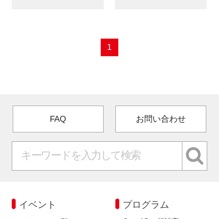
新規登録
イベント
1
プログラム
インタビュー・コラム
FAQ
お問い合わせ
ニュース・掲示板
LINK-Jを知る
特別会員
施設・アクセス
イベント
プログラム