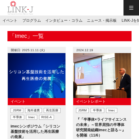
一般社団法人LINK-J／LINK-J
イベント
プログラム
インタビュー・コラム
ニュース・掲示板
LINK-J
JP
／
EN
「Imec」一覧
開催日: 2025.11.11 (火)
2024.12.19
特別会員専用メニュー
施設ご予約
イベント
イベントレポート
JSRM
海外連携
再生医療
JSRM
半導体
Imec
お問い合わせ
半導体
Imec
RISE-A
『「半導体×ライフサイエンス
の未来」～世界屈指の半導体
imecシンポジウム「シリコン
研究開発組織Imecと語る～』
マイページ
基盤技術を活用した再生医療
を開催（11/6）
の発展」