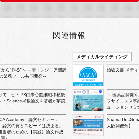
関連情報
メディカルライティング
”から“作る”へ ～非エンジニア翻訳
治験文書 メデ
Tとの業務ツール共同開発～
て - ヒトiPS由来心筋細胞移植後
～ 医薬品開発
 ：Science掲載論文を著者が解説
フサイエンス事業
ューションセミ
A Academy 論文セミナー：
Saama Doc
、論文の質とスピードは決まる。
大阪開催分】
担当者のための【実践】論文作成
4回）