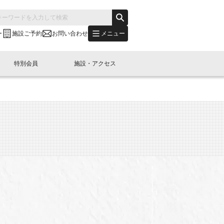
メニュー
ー
施設ご予約
お問い合わせ
特別会員
施設・アクセス
's "LINK-BioBAY TOKYO"？
s LINK-J WEST
申し込み
ご予約
(News Letter)
特別会員開催
ニュース・事業紹介
内容
橋コラム
出展・参加
イベント
B日本橋エリアについて