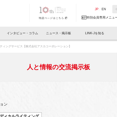
NK-J／LINK-J
JP
／
EN
特別会員専用メニュ
インタビュー・コラム
ニュース・掲示板
LINK-Jを知る
ティングサービス【株式会社アスカコーポレーション】
イベントレポート一覧
人と情報の交流掲示板一覧
What's "UNIKORN"？
Why in Nihonbashi
特別会員について
オフィス・ラボ
What
What’
入会
施設
会員開催
スリリース
ベンチャーインタビュー
LINK-J主催・共催
会員プレスリリース
会報誌 
サポーター紹介
事業
人と情報の交流掲示板
閉じる
・参加
関連
サポーターコラム
LINK-J協賛・協力
募集
日本
パンフレット
GT
ページ
ント告知
ョン
ディカルライティング