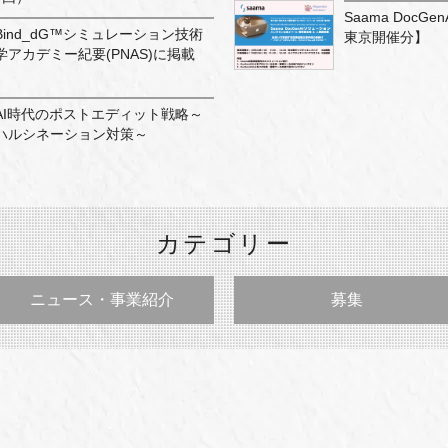
Saama Doc
ind_dG™シミュレーション技術
東京開催分】
アカデミー紀要(PNAS)に掲載
AI時代のポストエディット戦略～
ハルシネーション対策～
カテゴリー
ニュース・事業紹介
募集