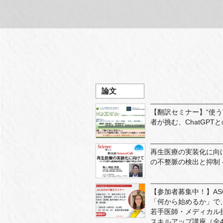
論文
【翻訳セミナー】“使う
者が挑む、ChatGP
再生医療の実装化に向け
の不整脈の検出と抑制 -
【参加者募集中！】ASC
「何から始めるか」で
若手医師・メディカル
スキルアップ講座（全