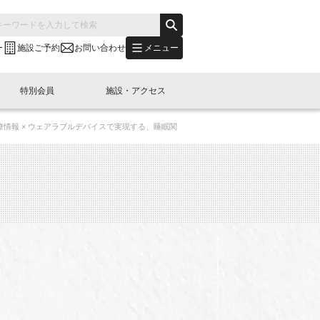
メニュー
ー
施設ご予約
お問い合わせ
特別会員
施設・アクセス
情報 × ウェアラブルデバイスで実現する、睡眠関
's "LINK-BioBAY TOKYO"？
s LINK-J WEST
申し込み
ご予約
(News Letter)
特別会員開催
ニュース・事業紹介
内容
橋コラム
出展・参加
イベント
B日本橋エリアについて