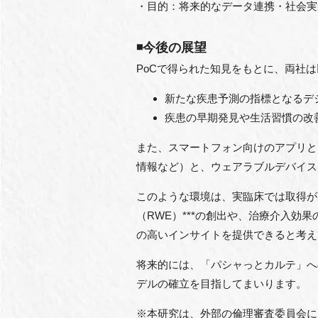
・目的：将来的なデータ連携・社会実
◾️今後の展望
PoCで得られた知見をもとに、両社
新たな疾患予測の指標となるデ
疾患の早期発見や生活習慣の改
また、スマートフォン向けのアプリと
情報など）と、ウェアラブルデバイス
このような環境は、実臨床では取得が
（RWE）***の創出や、治療介入
の高いインサイトを提供できると考え
将来的には、「パシャっとカルテ」へ
デルの確立を目指してまいります。
※本研究は、外部の倫理審査委員会に