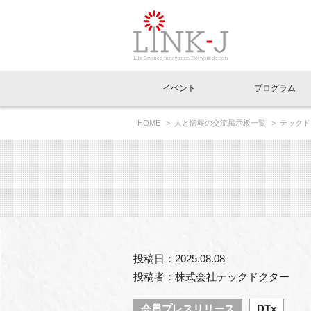
一般社団法人LI
イベント
プログラム
FAQ
イベントお知らせメール登録
HOME
人と情報の交流掲示板一覧
テックド
連疾患に対する新たな健康支援へ
イベント一覧
インタビュー・コラム一覧
ニュース一覧
Out of Box相談室
理事長挨拶
特別会員一覧
ラウンジ・会議室
LINK-J主催・共催
スペシャルインタビュー
トピック
特別
プレ
国内外連携
専用メニューはこちら
アクセス
LINK-J協賛・協力
連載コラム
メディア情報
出展
海外
組織概要
過去イベント
事務局だより
アクセラレーション
マイ
イベ
投稿日：2025.08.08
協賛・協力
施設
投稿者：株式会社テックドクター
会員プレスリリース
DTx