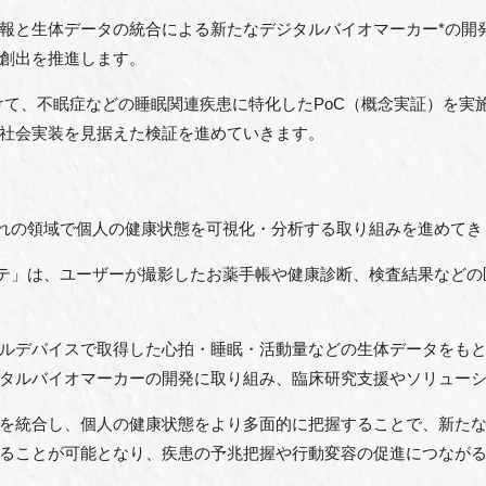
報と生体データの統合による新たなデジタルバイオマーカー*の開
創出を推進します。
月にかけて、不眠症などの睡眠関連疾患に特化したPoC（概念実証）を
社会実装を見据えた検証を進めていきます。
それぞれの領域で個人の健康状態を可視化・分析する取り組みを進めて
とカルテ」は、ユーザーが撮影したお薬手帳や健康診断、検査結果など
ルデバイスで取得した心拍・睡眠・活動量などの生体データをも
タルバイオマーカーの開発に取り組み、臨床研究支援やソリュー
を統合し、個人の健康状態をより多面的に把握することで、新た
ることが可能となり、疾患の予兆把握や行動変容の促進につなが