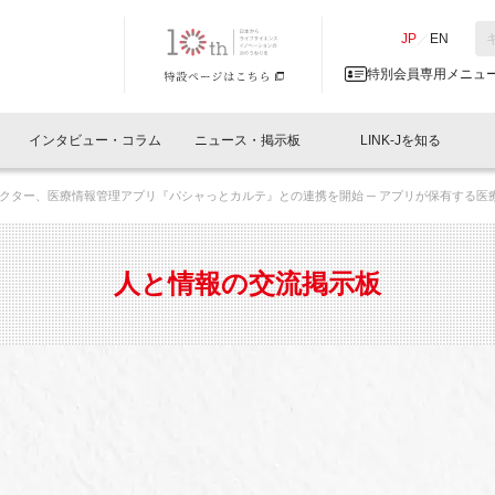
NK-J／LINK-J
JP
／
EN
特別会員専用メニュ
インタビュー・コラム
ニュース・掲示板
LINK-Jを知る
クター、医療情報管理アプリ『パシャっとカルテ』との連携を開始 ─ アプリが保有する医療
イベントレポート一覧
人と情報の交流掲示板一覧
What's "UNIKORN"？
Why in Nihonbashi
特別会員について
オフィス・ラボ
What
What’
入会
施設
会員開催
スリリース
ベンチャーインタビュー
LINK-J主催・共催
会員プレスリリース
会報誌 
サポーター紹介
事業
人と情報の交流掲示板
閉じる
・参加
関連
サポーターコラム
LINK-J協賛・協力
募集
日本
パンフレット
GT
ページ
ント告知